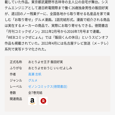
載していた作品。東京都武蔵野市吉祥寺の主人公の自宅が舞台。シス
テムエンジニアとして連日終電間際まで働く26歳独身男性の飯田好実
が、週1回のノー残業デーに、全国各地から取り寄せる名産品を家で楽
しむ「お取り寄せ」グルメ漫画。1話完結形式。漫画で紹介される商品
は実在するメーカーの商品で、実際にお取り寄せもできる。徳間書店
「月刊コミックゼノン」2011年2月号から2016年7月号まで連載。
「WEBコミックぜにょん」では『飯田くんの休日』というスピンオフ
作品も掲載されていた。2013年4月には名古屋テレビ放送（メ～テレ）
系列で実写ドラマ化された。
正式名称
おとりよせ王子 飯田好実
ふりがな
おとりよせおうじ いいだよしみ
作者
高瀬 志帆
ジャンル
グルメ
レーベル
ゼノンコミックス(
徳間書店
)
巻数
全7巻完結
関連商品