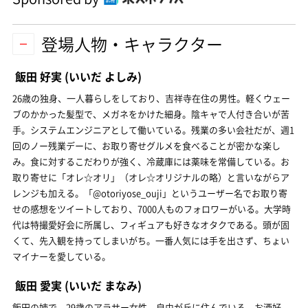
登場人物・キャラクター
飯田 好実
(いいだ よしみ)
26歳の独身、一人暮らしをしており、吉祥寺在住の男性。軽くウェー
ブのかかった髪型で、メガネをかけた細身。陰キャで人付き合いが苦
手。システムエンジニアとして働いている。残業の多い会社だが、週1
回のノー残業デーに、お取り寄せグルメを食べることが密かな楽し
み。食に対するこだわりが強く、冷蔵庫には薬味を常備している。お
取り寄せに「オレ☆オリ」（オレ☆オリジナルの略）と言いながらア
レンジも加える。「@otoriyose_ouji」というユーザー名でお取り寄
せの感想をツイートしており、7000人ものフォロワーがいる。大学時
代は特撮愛好会に所属し、フィギュアも好きなオタクである。頭が固
くて、先入観を持ってしまいがち。一番人気には手を出さず、ちょい
マイナーを愛している。
飯田 愛実
(いいだ まなみ)
飯田の姉で、29歳のアラサー女性。自由が丘に住んでいる。お酒好