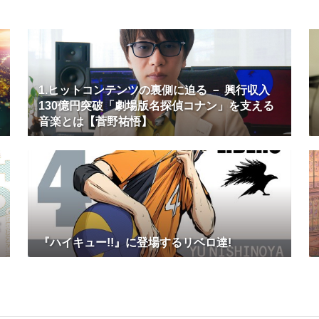
1.ヒットコンテンツの裏側に迫る － 興行収入
130億円突破「劇場版名探偵コナン」を支える
音楽とは【菅野祐悟】
『ハイキュー!!』に登場するリベロ達!