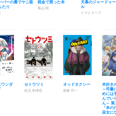
ーパーの裏でヤニ吸
税金で買った本
天幕のジャードゥー
ふたり
ル
系山 冏
主
トマトスープ
丘ワンダ
セトウツミ
オッドタクシー
本好き
ド
～司書
此元 和津也
肋家 竹一
めには
んでい
ん～ 第
「本の
巫女に