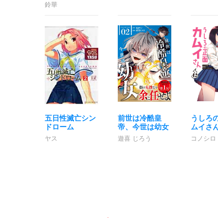
鈴華
五日性滅亡シン
前世は冷酷皇
うしろ
ドローム
帝、今世は幼女
ムイさ
ヤス
遊喜 じろう
コノシロ