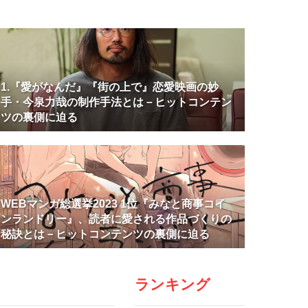
1.『愛がなんだ』『街の上で』恋愛映画の妙
手・今泉力哉の制作手法とは－ヒットコンテン
ツの裏側に迫る
WEBマンガ総選挙2023 1位『みなと商事コイ
ンランドリー』、読者に愛される作品づくりの
秘訣とは－ヒットコンテンツの裏側に迫る
ランキング