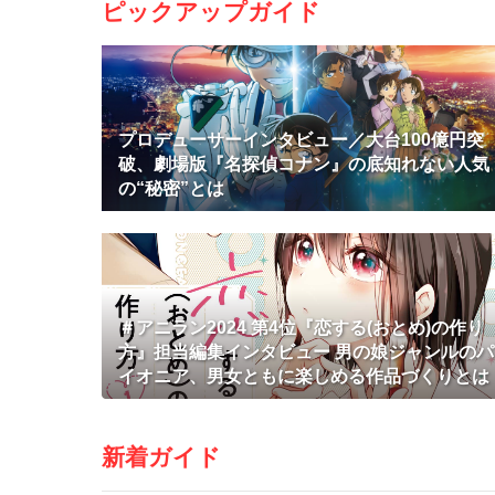
ピックアップガイド
プロデューサーインタビュー／大台100億円突
破、劇場版『名探偵コナン』の底知れない人気
の“秘密”とは
＃アニラン2024 第4位『恋する(おとめ)の作り
方』担当編集インタビュー 男の娘ジャンルのパ
イオニア、男女ともに楽しめる作品づくりとは
新着ガイド