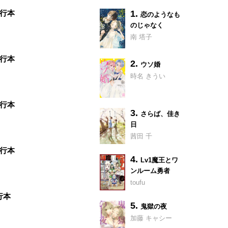
単行本
1.
恋のようなも
のじゃなく
南 塔子
単行本
2.
ウソ婚
時名 きうい
単行本
3.
さらば、佳き
日
茜田 千
単行本
4.
Lv1魔王とワ
ンルーム勇者
toufu
行本
5.
鬼獄の夜
加藤 キャシー