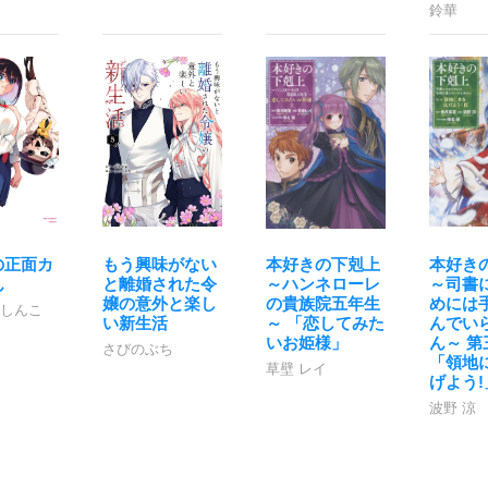
鈴華
の正面カ
もう興味がない
本好きの下剋上
本好き
ん
と離婚された令
～ハンネローレ
～司書
嬢の意外と楽し
の貴族院五年生
めには
 しんこ
い新生活
～ 「恋してみた
んでい
いお姫様」
ん～ 第
さびのぶち
「領地
草壁 レイ
げよう!
波野 涼