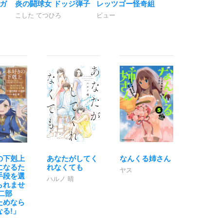
ガ
炎の闘球女 ドッジ弾子
レッツゴー怪奇組
こした てつひろ
ビュー
の下剋上
あなたがしてく
なんくる姉さん
になるた
れなくても
ヤス
手段を選
ハルノ 晴
られませ
二部
ためなら
なる!」