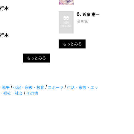
単行本
6.
近藤 憲一
漫画家
単行本
もっとみる
もっとみる
/
/
/
・戦争
伝記・宗教・教育
スポーツ
生活・家族・エッ
/
・福祉・社会
その他