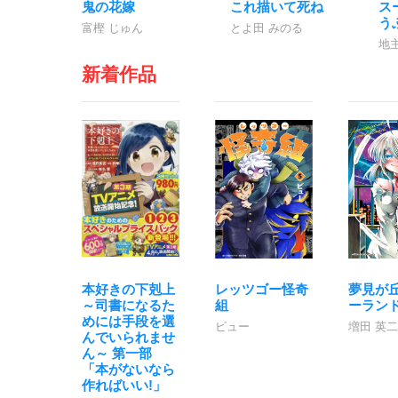
鬼の花嫁
これ描いて死ね
ス
う
富樫 じゅん
とよ田 みのる
地
新着作品
本好きの下剋上
レッツゴー怪奇
夢見が
～司書になるた
組
ーラン
めには手段を選
ビュー
増田 英二
んでいられませ
ん～ 第一部
「本がないなら
作ればいい!」