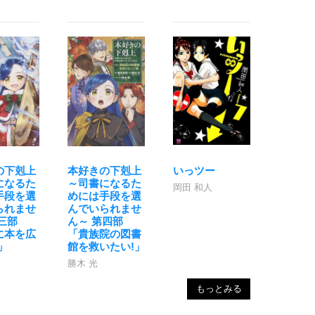
の下剋上
本好きの下剋上
いっツー
になるた
～司書になるた
岡田 和人
手段を選
めには手段を選
られませ
んでいられませ
三部
ん～ 第四部
に本を広
「貴族院の図書
」
館を救いたい!」
勝木 光
もっとみる