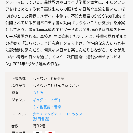
をテーマにしている。異世界のホロライブ学園を舞台に、不知火フレ
アをはじめとする女子高校生たちの賑やかな日常や交流を描いた、ほ
のぼのとした青春コメディ。本作は、不知火建設のSNSやYouTubeで
公開されている学園パロディ漫画動画『しらないこと研究会』を原案
としており、漫画動画本編のエピソードの合間を埋める番外編ストー
リーが展開される。高校2年生に進級したフレアは、後輩の尾丸ポルカ
の提案で「知らないこと研究会」を立ち上げ、個性的な友人たちと共
に部活動に励んだり、何気ない日々を楽しんだりしながら、かけがえ
のない青春の日々を過ごしていく。秋田書店「週刊少年チャンピオ
ン」2024年6号から連載の作品。
正式名称
しらないこと研究会
ふりがな
しらないことけんきゅうかい
漫画
つむみ
ジャンル
ギャグ・コメディ
その他芸能・音楽
レーベル
少年チャンピオン・コミックス
(
秋田書店
)
巻数
既刊2巻