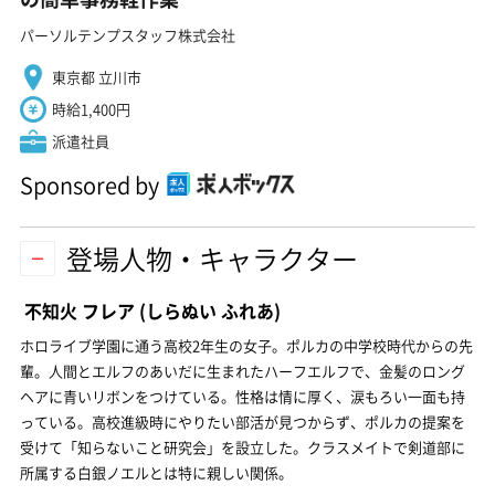
パーソルテンプスタッフ株式会社
東京都 立川市
時給1,400円
派遣社員
Sponsored by
登場人物・キャラクター
不知火 フレア
(しらぬい ふれあ)
ホロライブ学園に通う高校2年生の女子。ポルカの中学校時代からの先
輩。人間とエルフのあいだに生まれたハーフエルフで、金髪のロング
ヘアに青いリボンをつけている。性格は情に厚く、涙もろい一面も持
っている。高校進級時にやりたい部活が見つからず、ポルカの提案を
受けて「知らないこと研究会」を設立した。クラスメイトで剣道部に
所属する白銀ノエルとは特に親しい関係。