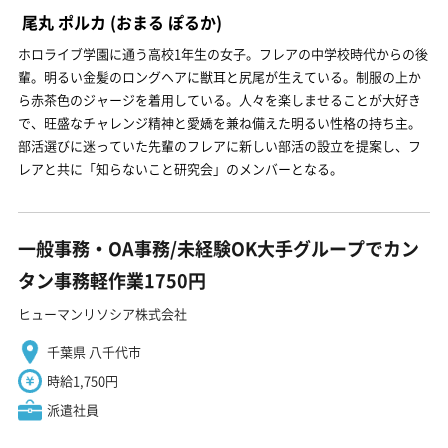
尾丸 ポルカ
(おまる ぽるか)
ホロライブ学園に通う高校1年生の女子。フレアの中学校時代からの後
輩。明るい金髪のロングヘアに獣耳と尻尾が生えている。制服の上か
ら赤茶色のジャージを着用している。人々を楽しませることが大好き
で、旺盛なチャレンジ精神と愛嬌を兼ね備えた明るい性格の持ち主。
部活選びに迷っていた先輩のフレアに新しい部活の設立を提案し、フ
レアと共に「知らないこと研究会」のメンバーとなる。
一般事務・OA事務/未経験OK大手グループでカン
タン事務軽作業1750円
ヒューマンリソシア株式会社
千葉県 八千代市
時給1,750円
派遣社員