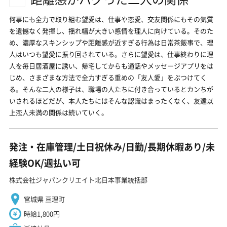
何事にも全力で取り組む望愛は、仕事や恋愛、交友関係にもその気質
を遺憾なく発揮し、揺れ幅が大きい感情を理人に向けている。そのた
め、濃厚なスキンシップや距離感が近すぎる行為は日常茶飯事で、理
人はいつも望愛に振り回されている。さらに望愛は、仕事終わりに理
人を毎日居酒屋に誘い、帰宅してからも通話やメッセージアプリをは
じめ、さまざまな方法で全力すぎる重めの「友人愛」をぶつけてく
る。そんな二人の様子は、職場の人たちに付き合っているとカンちが
いされるほどだが、本人たちにはそんな認識はまったくなく、友達以
上恋人未満の関係は続いていく。
発注・在庫管理/土日祝休み/日勤/長期休暇あり/未
経験OK/週払い可
株式会社ジャパンクリエイト北日本事業統括部
宮城県 亘理町
時給1,800円