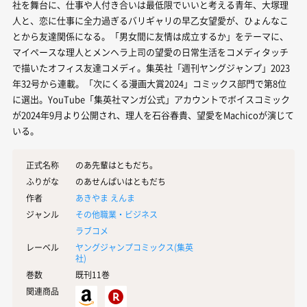
社を舞台に、仕事や人付き合いは最低限でいいと考える青年、大塚理
人と、恋に仕事に全力過ぎるバリギャリの早乙女望愛が、ひょんなこ
とから友達関係になる。「男女間に友情は成立するか」をテーマに、
マイペースな理人とメンヘラ上司の望愛の日常生活をコメディタッチ
で描いたオフィス友達コメディ。集英社「週刊ヤングジャンプ」2023
年32号から連載。「次にくる漫画大賞2024」コミックス部門で第8位
に選出。YouTube「集英社マンガ公式」アカウントでボイスコミック
が2024年9月より公開され、理人を石谷春貴、望愛をMachicoが演じて
いる。
正式名称
のあ先輩はともだち。
ふりがな
のあせんぱいはともだち
作者
あきやま えんま
ジャンル
その他職業・ビジネス
ラブコメ
レーベル
ヤングジャンプコミックス(
集英
社
)
巻数
既刊11巻
関連商品