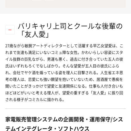
バリキャリ上司とクールな後輩の
「友人愛」
27歳ながら敏腕アートディレクターとして活躍する早乙女望愛は、こ
れまで友達も満足にいないコミュ障な女性。かわいらしい容姿にスタ
イル抜群の巨乳ながら、男運も悪く、過去に付き合っていた五人の彼
氏はいずれもろくでなしばかり。そんな望愛が五人目の彼氏にふら
れ、会社でヤケ酒を煽っている姿を理人に目撃される。人生省エネ思
考の理人は、恋愛にも強い願望を抱いていないため、居酒屋で愚痴を
聞いたことがきっかけで望愛と友達関係になる。仕事も人付き合いも
ほどほどがいいと考える理人が、望愛の重すぎる「友人愛」に振り回
される様子がコミカルに描かれる。
家電販売管理システムの企画開発・運用保守/シス
テムインテグレータ・ソフトハウス