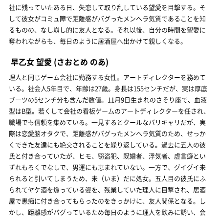
社に残っていたある日、失恋して取り乱している望愛を目撃する。そ
して彼女がコミュ障で距離感がバグったメンヘラ気質であることを知
るものの、なし崩し的に友人となる。それ以後、自分の時間を望愛に
奪われながらも、毎日のように居酒屋へ出かけて親しくなる。
早乙女 望愛
(さおとめ のあ)
理人と同じゲーム会社に勤務する女性。アートディレクターを務めて
いる。社会人5年目で、年齢は27歳。身長は155センチだが、実は厚底
ブーツの5センチ分も含んだ数値。11月9日生まれのさそり座で、血液
型はB型。若くして会社の看板ゲームのアートディレクターを任され、
職場でも信頼を集めている。一見するとクールなバリキャリだが、実
際は恋愛脳オタクで、距離感がバグったメンヘラ気質のため、せっか
くできた友達にも絶交されることを繰り返している。過去に五人の彼
氏と付き合っていたが、ヒモ、窃盗犯、既婚者、浮気者、虚言癖とい
ずれもろくでなしで、男運にも恵まれていない。一方で、グイグイ来
られると引いてしまうため、未（いま）だに処女。五人目の彼氏にふ
られてヤケ酒を煽っている姿を、残業していた理人に目撃され、居酒
屋で愚痴に付き合ってもらったのをきっかけに、友人関係となる。し
かし、距離感がバグっているため毎日のように理人を飲みに誘い、会