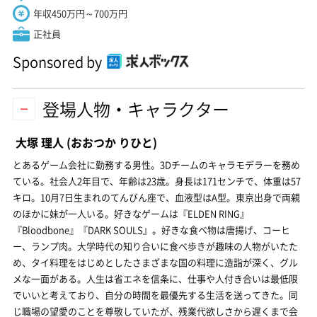
年収450万円～700万円
正社員
Sponsored by
登場人物・キャラクター
大塚 理人
(おおつか りひと)
とあるゲーム会社に勤務する男性。3Dチームのキャラモデラーを務め
ている。社会人2年目で、年齢は23歳。身長は171センチで、体重は57
キロ。10月7日生まれのてんびん座で、血液型はA型。東京出身で両親
のほかに妹が一人いる。好きなゲームは『ELDEN RING』
『Bloodbone』『DARK SOULS』。好きな食べ物は唐揚げ、コーヒ
ー、ランプ肉。大学時代の知り合いに食べ歩きが趣味の人物がいたた
め、タイ料理をはじめとしたさまざまな国の料理に造詣が深く、グル
メな一面がある。人生は省エネを信条に、仕事や人付き合いは最低限
でいいと考えており、自分の時間を最優先する生活を送ってきた。同
じ職場の望愛のことを尊敬していたが、残業代欲しさから遅くまで会