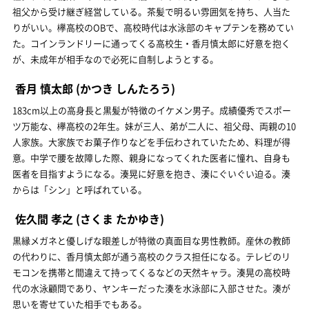
祖父から受け継ぎ経営している。茶髪で明るい雰囲気を持ち、人当た
りがいい。欅高校のOBで、高校時代は水泳部のキャプテンを務めてい
た。コインランドリーに通ってくる高校生・香月慎太郎に好意を抱く
が、未成年が相手なので必死に自制しようとする。
香月 慎太郎
(かつき しんたろう)
183cm以上の高身長と黒髪が特徴のイケメン男子。成績優秀でスポー
ツ万能な、欅高校の2年生。妹が三人、弟が二人に、祖父母、両親の10
人家族。大家族でお菓子作りなどを手伝わされていたため、料理が得
意。中学で腰を故障した際、親身になってくれた医者に憧れ、自身も
医者を目指すようになる。湊晃に好意を抱き、湊にぐいぐい迫る。湊
からは「シン」と呼ばれている。
佐久間 孝之
(さくま たかゆき)
黒縁メガネと優しげな眼差しが特徴の真面目な男性教師。産休の教師
の代わりに、香月慎太郎が通う高校のクラス担任になる。テレビのリ
モコンを携帯と間違えて持ってくるなどの天然キャラ。湊晃の高校時
代の水泳顧問であり、ヤンキーだった湊を水泳部に入部させた。湊が
思いを寄せていた相手でもある。