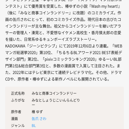
ンテスト」にて優秀賞を受賞した、椿ゆずの小説『Wash my heart!』
（後に『みなと商事コインランドリー』に改題）のコミカライズ。作
画の缶爪さわにとって、初のコミカライズ作品。現代日本の古びたコ
インランドリーが主な舞台。祖父からコインランドリーを継いだアラ
サーの管理人・湊晃と、不愛想なイケメン高校生・香月慎太郎の恋愛
を描いた、日常系ゆるキュンボーイズラブストーリー。
KADOKAWA「ジーンピクシブ」にて2019年12月6日より連載。「WEB
マンガ総選挙2020」第10位、「ちるちるBLアワード2021 BEST表紙デ
ザイン部門」第2位、「pixivコミックランキング2020」ゆるーいBL部
門第1位&総合部門第3位と、多数の漫画賞で入賞して注目された。ま
た、2022年にはテレビ東京にて連続テレビドラマ化。その他、ドラマ
CDや、原作者・椿ゆずによる新作ノベルにも展開されている。
正式名称
みなと商事コインランドリー
ふりがな
みなとしょうじこいんらんどり
ー
原作者
椿 ゆず
漫画
缶爪 さわ
ジャンル
BL