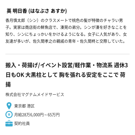
英 明日香
(はなぶさ あすか)
香月慎太郎（シン）のクラスメートで桃色の髪が特徴のチャラい男
子。実家は商店街の鮮魚店で、湊晃の弟分。シンが湊を好きなことを
知り、シンにちょっかいをかけるようになる。女子に人気があり、女
友達が多いが、佐久間孝之の親戚の青年・佐久間柊と交際していた。
搬入・荷揚げ/イベント設営/軽作業・物流系 週休3
日もOK 大黒柱として 胸を張れる安定をここで 荷
揚
株式会社マグナムメイドサービス
東京都 港区
月給28万6,000円～65万円
契約社員