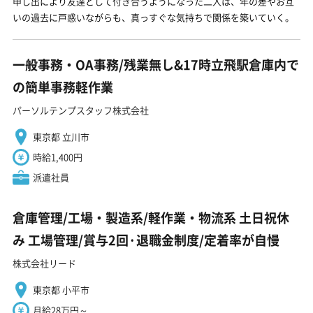
申し出により友達として付き合うようになった二人は、年の差やお互
いの過去に戸惑いながらも、真っすぐな気持ちで関係を築いていく。
一般事務・OA事務/残業無し&17時立飛駅倉庫内で
の簡単事務軽作業
パーソルテンプスタッフ株式会社
東京都 立川市
時給1,400円
派遣社員
倉庫管理/工場・製造系/軽作業・物流系 土日祝休
み 工場管理/賞与2回·退職金制度/定着率が自慢
株式会社リード
東京都 小平市
月給28万円～