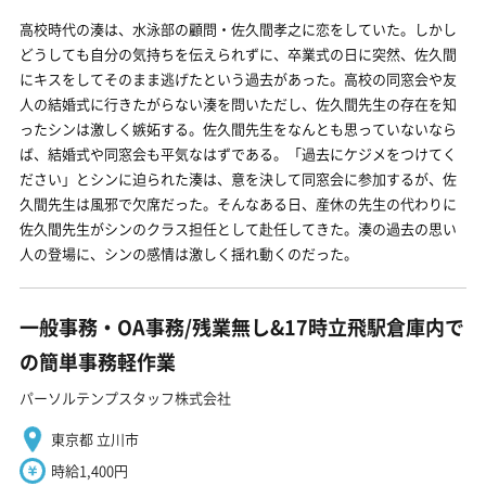
高校時代の湊は、水泳部の顧問・佐久間孝之に恋をしていた。しかし
どうしても自分の気持ちを伝えられずに、卒業式の日に突然、佐久間
にキスをしてそのまま逃げたという過去があった。高校の同窓会や友
人の結婚式に行きたがらない湊を問いただし、佐久間先生の存在を知
ったシンは激しく嫉妬する。佐久間先生をなんとも思っていないなら
ば、結婚式や同窓会も平気なはずである。「過去にケジメをつけてく
ださい」とシンに迫られた湊は、意を決して同窓会に参加するが、佐
久間先生は風邪で欠席だった。そんなある日、産休の先生の代わりに
佐久間先生がシンのクラス担任として赴任してきた。湊の過去の思い
人の登場に、シンの感情は激しく揺れ動くのだった。
一般事務・OA事務/残業無し&17時立飛駅倉庫内で
の簡単事務軽作業
パーソルテンプスタッフ株式会社
東京都 立川市
時給1,400円