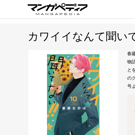
カワイイなんて聞いて
春
物
と
の
号