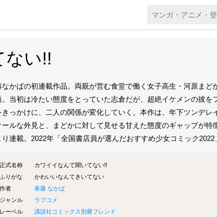
ない!!
藤なかばの初連載作品。両親が営む食堂で働く女子高生・河原まど
語。当初は冷たい態度をとっていた志倉だが、超絶イケメンの彼を
をきっかけに、二人の関係が変化していく。本作は、年下ツンデレ
クールな外見と、まどかに対して見せる甘えた態度のギャップが特徴
より連載。2022年「全国書店員が選んだおすすめ少女コミック202
正式名称
カワイイなんて聞いてない!!
ふりがな
かわいいなんてきいてない
作者
春藤 なかば
ジャンル
ラブコメ
レーベル
講談社コミックス別冊フレンド