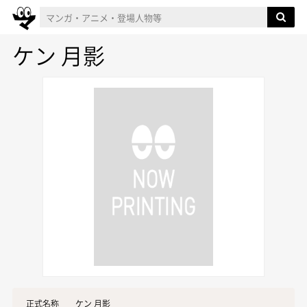
ケン 月影
正式名称
ケン 月影