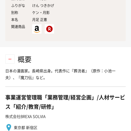
ふりがな
けん つきかげ
別称
ケン・月影
本名
月足
正憲
関連商品
概要
日本の漫画家。長崎県出身。代表作に『
葬流者
』（原作：小池一
夫）、『魔刀伝』など。
事業運営管理職「業務管理/経営企画」/人材サービ
ス「紹介/教育/研修」
株式会社BREXA SOLVIA
東京都 新宿区