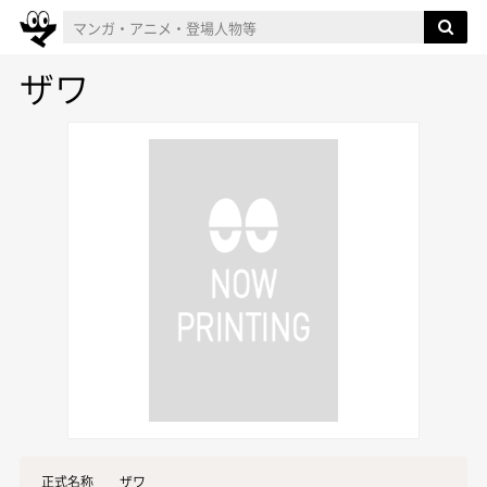
ザワ
正式名称
ザワ