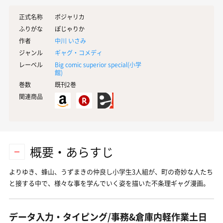
正式名称
ポジャリカ
ふりがな
ぽじゃりか
作者
中川 いさみ
ジャンル
ギャグ・コメディ
レーベル
Big comic superior special(
小学
館
)
巻数
既刊2巻
関連商品
概要・あらすじ
よりゆき、蜂山、うずまきの仲良し小学生3人組が、町の奇妙な人たち
と接する中で、様々な事を学んでいく姿を描いた不条理ギャグ漫画。
データ入力・タイピング/事務&倉庫内軽作業土日