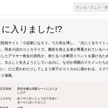
に入りました!?
説投稿サイト「小説家になろう」で人気を博し、「次にくるライトノ
た、同名小説のコミカライズ。魔術を使える者が尊重されているハ
生したアラサー喪女の庶民が、来たるべき断罪イベントを避けるた
に、大人しく生きようとしているのに、なぜか周囲のイケメンたち
使い」だと思われたりしてしまう様子がコミカルに描かれる。スクウェア
より連載。
正式名称
悪役令嬢は溺愛ルートに入りま
した!?
ふりがな
あくやくれいじょうはできあい
るーとにはいりました