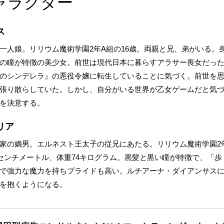
ャラクター
ス
人娘。リリウム魔術学園2年A組の16歳。両親と兄、弟がいる。身長
の瞳が特徴の美少女。前世は現代日本に暮らすアラサー喪女だっ
のシンデレラ』の悪役令嬢に転生していることに気づく。前世を
張り散らしていた。しかし、自分がいる世界が乙女ゲームだと気
を決意する。
リア
家の嫡男。エルネスト王太子の従兄にあたる。リリウム魔術学園2年
3センチメートル、体重74キログラム。黒髪と黒い瞳が特徴で、「
で強力な魔力を持ちプライドも高い。ルチアーナ・ダイアンサス
を抱くようになる。