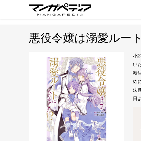
悪役令嬢は溺愛ルート
小
い
転
め
法
日