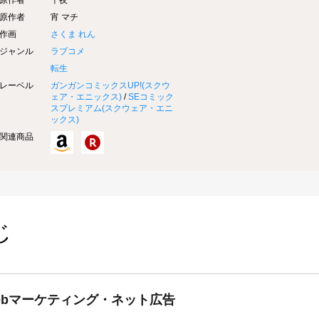
原作者
十夜
原作者
宵 マチ
作画
さくま れん
ジャンル
ラブコメ
転生
レーベル
ガンガンコミックスUP!(
スクウ
ェア・エニックス
)
/
SEコミック
スプレミアム(
スクウェア・エニ
ックス
)
関連商品
じ
ebマーケティング・ネット広告