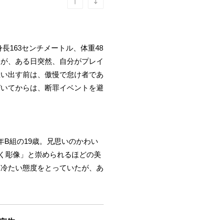
163センチメートル、体重48
たが、ある日突然、自分がプレイ
思い出す前は、傲慢で怠け者であ
づいてからは、断罪イベントを避
B組の19歳。兄思いのかわい
歩く彫像」と崇められるほどの美
に冷たい態度をとっていたが、あ