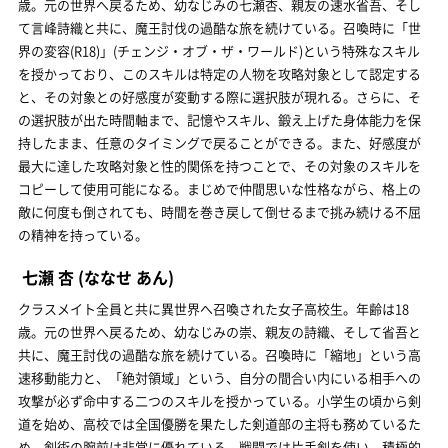
歳。元の世界へ戻るため、幼なじみの七瀬杏、親友の速水省吾、そし
て言峰詩織と共に、魔王討伐の過酷な旅を続けている。召喚時に「世
界の変容(R18)」(チェンジ・オブ・ザ・ワールド)という特殊なスキル
を授かっており、このスキルは特定の人物を攻略対象として認定する
と、その対象との好感度が変動する際に選択肢が現れる。さらに、そ
の選択肢が出た時間軸まで、記憶やスキル、鍛え上げた身体能力を保
持したまま、任意のタイミングで戻ることができる。また、好感度が
最大に達した攻略対象と性的関係を持つことで、その対象のスキルを
コピーして使用可能になる。まじめで仲間思いな性格ながら、格上の
敵に何度も倒されても、時間を巻き戻して倒せるまで挑み続ける不屈
の精神を持っている。
七瀬 杏
(ななせ あん)
クラスメイト全員と共に異世界へ召喚された女子高校生。年齢は18
歳。元の世界へ戻るため、幼なじみの崇、親友の詩織、そして省吾と
共に、魔王討伐の過酷な旅を続けている。召喚時に「縮地」という高
速移動能力と、「絶対領域」という、自分の間合い内にいる相手への
攻撃が必ず命中する二つのスキルを授かっている。小学生の頃から剣
道を始め、高校では全国優勝を果たした剣道部の主将も務めているた
め、剣術の腕前は非常に優れている。戦闘では片手剣を使い、積極的