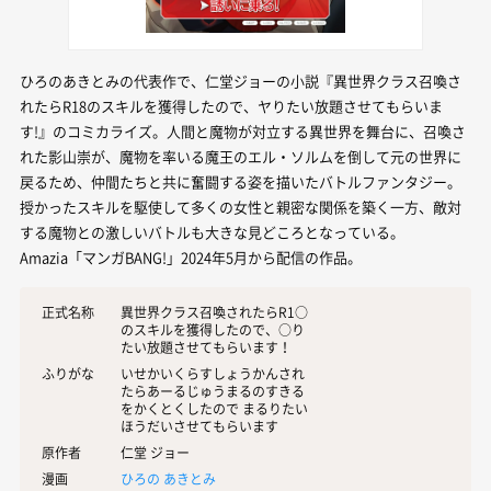
ひろのあきとみの代表作で、仁堂ジョーの小説『異世界クラス召喚さ
れたらR18のスキルを獲得したので、ヤりたい放題させてもらいま
す!』のコミカライズ。人間と魔物が対立する異世界を舞台に、召喚さ
れた影山崇が、魔物を率いる魔王のエル・ソルムを倒して元の世界に
戻るため、仲間たちと共に奮闘する姿を描いたバトルファンタジー。
授かったスキルを駆使して多くの女性と親密な関係を築く一方、敵対
する魔物との激しいバトルも大きな見どころとなっている。
Amazia「マンガBANG!」2024年5月から配信の作品。
正式名称
異世界クラス召喚されたらR1○
のスキルを獲得したので、○り
たい放題させてもらいます！
ふりがな
いせかいくらすしょうかんされ
たらあーるじゅうまるのすきる
をかくとくしたので まるりたい
ほうだいさせてもらいます
原作者
仁堂 ジョー
漫画
ひろの あきとみ