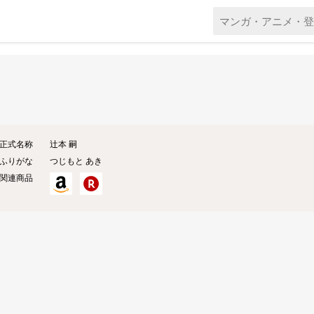
正式名称
辻本 嗣
ふりがな
つじもと あき
関連商品