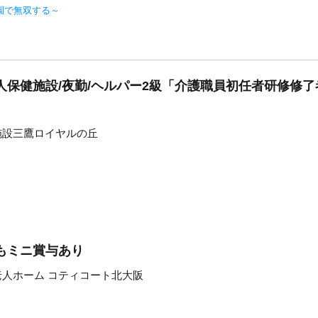
園で無双する～
人保健施設/夜勤/ヘルパー2級「介護職員初任者研修修
施設三鷹ロイヤルの丘
もミニ賞与あり
老人ホーム コティコート北大阪