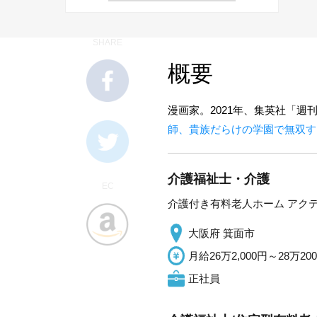
SHARE
概要
漫画家。2021年、集英社「
師、貴族だらけの学園で無双す
介護福祉士・介護
EC
介護付き有料老人ホーム アク
大阪府 箕面市
月給26万2,000円～28万20
正社員