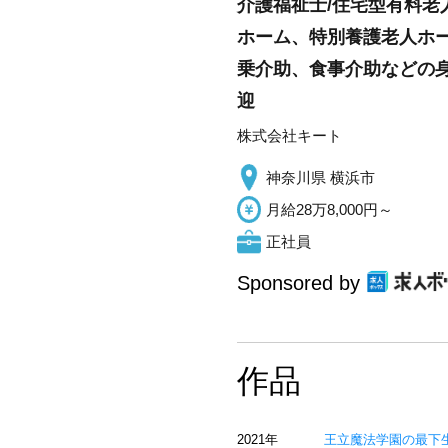
介護福祉士/住宅型有料老
ホーム、特別養護老人ホ
乗介助、食事介助などの
迎
株式会社キート
神奈川県 横浜市
月給28万8,000円～
正社員
Sponsored by
作品
2021年
王立魔法学園の最下