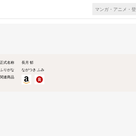
正式名称
長月 郁
ふりがな
ながつき ふみ
関連商品