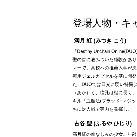
登場人物・キ
満月 紅
(みつき こう)
「Destiny Unchain 
聖の首に嚙みついた経験があり
マーで、高校への推薦入学が決
療用ジェルカプセルを基に開発
た。DUOでは日光に弱い特異(
（あか）く、瞳孔は縦に長く、
キル「血魔法(ブラッド･マジ
ちに対人戦で実力を発揮し、「
古谷 聖
(ふるや ひじり)
満月紅の幼なじみの少女。年齢