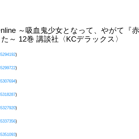
chain Online ～吸血鬼少女となって、や
た～ 12巻 講談社〈KCデラックス〉
65294192
)
65299722
)
65307694
)
65318287
)
65327920
)
65337356
)
65351093
)