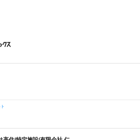
モト
高住/特定施設/有限会社 仁