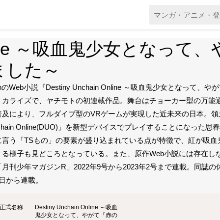
in Online ～吸血鬼少女と
ました～
snのWeb小説『Destiny Unchain Online ～吸血鬼少女
ミカライズで、ヤチモトの初連載作品。舞台はチョーカー型の万能通信
普及により、フルダイブ型のVRゲームが実現した近未来の日本。領土争い
chain Online(DUO)」を新型デバイスでプレイすることにな
に言う「TSもの」の要素が盛り込まれている点が特徴で、紅が吸血
する様子も見どころとなっている。また、原作Web小説には存在し
「月刊少年マガジンR」2022年9号から2023年2号まで連載。同誌
6日から連載。
正式名称
Destiny Unchain Online ～吸血
鬼少女となって、やがて『赤の