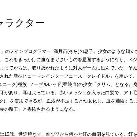
ャラクター
Online(DUO)」のメインプログラマー･満月宙(そら)の息子。少女のよ
、これをきっかけに血なまぐさいものを忌避するようになり、ベ
まってからは、取り憑かれたように対人ゲームに励んでいた。そ
された新型ヒューマンインターフェース「クレイドル」を用いて、
ユニーク)種族･ノーブルレッド(亜純血)の少女「クリム」となる。身
牙があり、耳は尖っている。赤いメッシュが入った白髪で、アホ
ック)」を使用できるが、血液が不足すると幼女化し、血を補給する
赤の魔王」と畏怖されるようになる。
は15歳。世話焼きで、幼少期から何かと紅の面倒を見ている。紅を