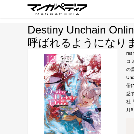
Destiny Uncha
呼ばれるようになり
re
コ
の
Un
俗
惑
社
月