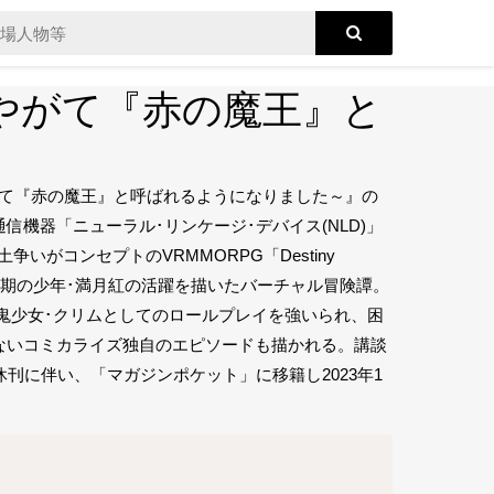
なって、やがて『赤の魔王』と
となって、やがて『赤の魔王』と呼ばれるようになりました～』の
機器「ニューラル･リンケージ･デバイス(NLD)」
がコンセプトのVRMMORPG「Destiny
った思春期の少年･満月紅の活躍を描いたバーチャル冒険譚。
鬼少女･クリムとしてのロールプレイを強いられ、困
ないコミカライズ独自のエピソードも描かれる。講談
の休刊に伴い、「マガジンポケット」に移籍し2023年1