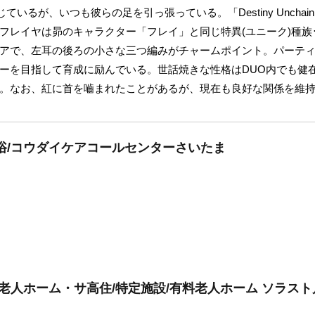
いるが、いつも彼らの足を引っ張っている。「Destiny Unchain O
フレイヤは昴のキャラクター「フレイ」と同じ特異(ユニーク)種族
アで、左耳の後ろの小さな三つ編みがチャームポイント。パーテ
ーを目指して育成に励んでいる。世話焼きな性格はDUO内でも健
。なお、紅に首を嚙まれたことがあるが、現在も良好な関係を維
浴/コウダイケアコールセンターさいたま
料老人ホーム・サ高住/特定施設/有料老人ホーム ソラスト