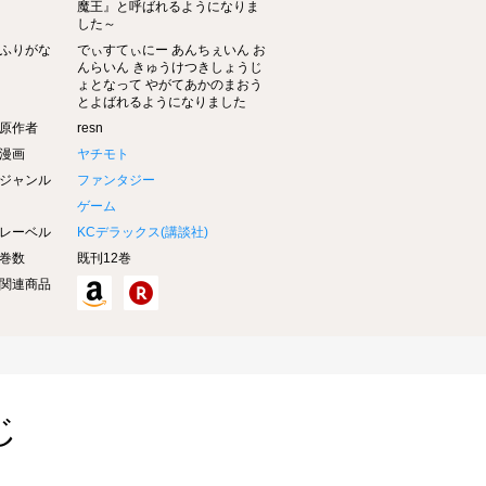
魔王』と呼ばれるようになりま
した～
ふりがな
でぃすてぃにー あんちぇいん お
んらいん きゅうけつきしょうじ
ょとなって やがてあかのまおう
とよばれるようになりました
原作者
resn
漫画
ヤチモト
ジャンル
ファンタジー
ゲーム
レーベル
KCデラックス(
講談社
)
巻数
既刊12巻
関連商品
じ