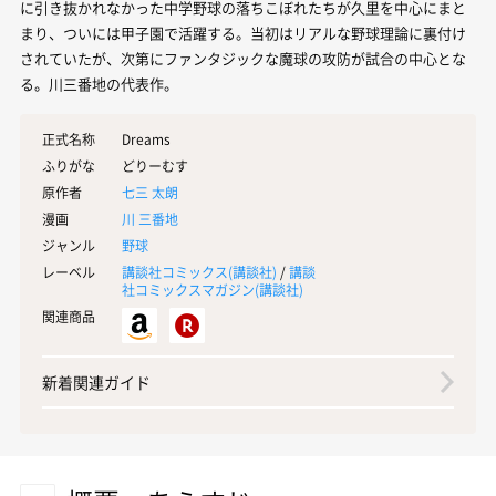
に引き抜かれなかった中学野球の落ちこぼれたちが久里を中心にまと
まり、ついには甲子園で活躍する。当初はリアルな野球理論に裏付け
されていたが、次第にファンタジックな魔球の攻防が試合の中心とな
る。川三番地の代表作。
正式名称
Dreams
ふりがな
どりーむす
原作者
七三 太朗
漫画
川 三番地
ジャンル
野球
レーベル
講談社コミックス(
講談社
)
/
講談
社コミックスマガジン(
講談社
)
関連商品
新着関連ガイド