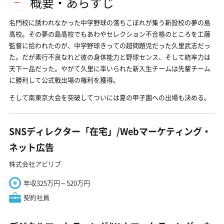
概要・あらすじ
名門校に誘われなかった中学野球の落ちこぼれが集う新設校の夢の島
高校。その夢の島高校でもあわやセレクション不合格のところを工藤
監督に拾われたのが、中学野球きっての超問題児だった久里武志だっ
た。だが素行不良なれど彼の身体能力と野球センス、そして統率力は
天下一品だった。やがて久里に率いられた新入生チームは先輩チーム
に勝利して公式戦出場の権利を獲得。
そして南東京大会を突破してついには夏の甲子園への出場も決める。
SNSディレクター「在宅」/Webマーケティング・
ネット広告
株式会社アビリブ
年収325万円～520万円
契約社員