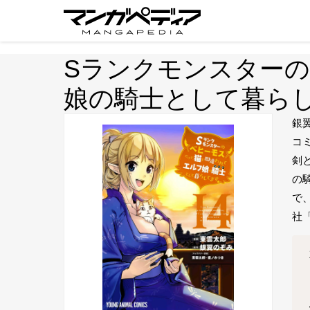
Sランクモンスター
娘の騎士として暮ら
銀
コ
剣
の
で
社