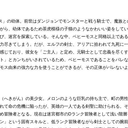
ス」の幼体。前世はダンジョンでモンスターと戦う騎士で、魔族と
がら、幼体であるため茶虎模様の子猫のようなかわいい姿をして
び、迷宮を探索している。そんな中、ベヒーモスと同格以上であ
力尽きてしまう。だが、エルフの剣士、アリアに拾われて九死に
感じており、彼女を「ご主人」と定め、元騎士として忠義を尽く
ト」とカンちがいされているため、ベヒーモスであることをバレ
モス由来の強力な力を使うことができるが、その正体がバレない
（へきがん）の美少女。メロンのような巨乳の持ち主で、町の男
れて命の危機に陥ったが、英雄の一人である剣聖に助けられる。
め冒険者となる。現在は迷宮都市のDランク冒険者として浅い階層
ン」という固有スキルと、低ランク冒険者ながら剣士としての腕