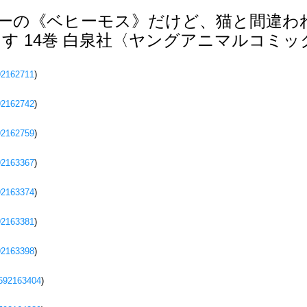
ーの《ベヒーモス》だけど、猫と間違わ
す 14巻 白泉社〈ヤングアニマルコミッ
92162711
)
92162742
)
92162759
)
92163367
)
92163374
)
92163381
)
92163398
)
592163404
)