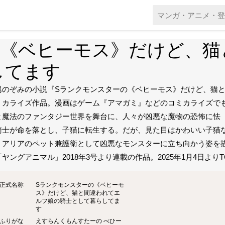
の《ベヒーモス》だけど、猫
してます
翼のぞみの小説『Sランクモンスターの《ベヒーモス》だけど、猫
ミカライズ作品。漫画はゲーム『アマガミ』などのコミカライズで
と魔法のファンタジー世界を舞台に、人々が凶悪な魔物の恐怖に怯
騎士が命を落とし、子猫に転生する。だが、見た目はかわいい子猫
、アリアのペット兼護衛として凶悪なモンスターに立ち向かう姿を
「ヤングアニマル」2018年3号より連載の作品。2025年1月4日より
正式名称
Sランクモンスターの《ベヒーモ
ス》だけど、猫と間違われてエ
ルフ娘の騎士として暮らしてま
す
ふりがな
えすらんくもんすたーの べひー