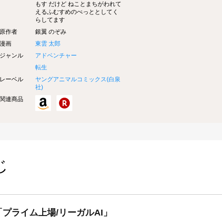
もす だけど ねことまちがわれて
えるふむすめのぺっととしてく
らしてます
原作者
銀翼 のぞみ
漫画
東雲 太郎
ジャンル
アドベンチャー
転生
レーベル
ヤングアニマルコミックス(
白泉
社
)
関連商品
じ
プライム上場/リーガルAI」