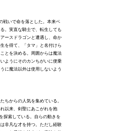
の戦いで命を落とした。本来ベ
いる。実直な騎士で、転生しても
るアースドラゴンと遭遇し、命か
一生を得て、「タマ」と名付けら
すことを決める。周囲からは魔法
ないようにそのカンちがいに便乗
ように魔法以外は使用しないよう
性たちからの人気を集めている。
それ以来、剣聖にあこがれを抱
を探索している。自らの動きを
前は非凡な才を持つ。ただし経験