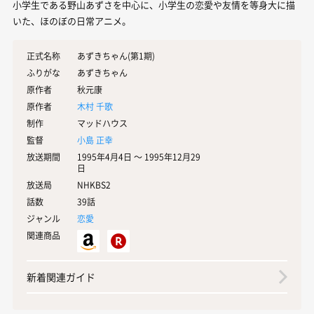
小学生である野山あずさを中心に、小学生の恋愛や友情を等身大に描
いた、ほのぼの日常アニメ。
正式名称
あずきちゃん(第1期)
ふりがな
あずきちゃん
原作者
秋元康
原作者
木村 千歌
制作
マッドハウス
監督
小島 正幸
放送期間
1995年4月4日 〜 1995年12月29
日
放送局
NHKBS2
話数
39話
ジャンル
恋愛
関連商品
新着関連ガイド