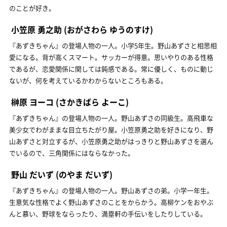
のことが好き。
小笠原 勇之助
(おがさわら ゆうのすけ)
『あずきちゃん』の登場人物の一人。小学5年生。野山あずさと相思相
愛になる。背が高くスマート。サッカーが得意。思いやりのある性格
であるが、恋愛関係に関しては鈍感である。常に優しく、ものに動じ
ないが、何を考えているかわからないところもある。
榊原 ヨーコ
(さかきばら よーこ)
『あずきちゃん』の登場人物の一人。野山あずさの同級生。高飛車な
美少女でわがままな目立ちたがり屋。小笠原勇之助を好きになり、野
山あずさと対立するが、小笠原勇之助がはっきりと野山あずさを選ん
でいるので、三角関係にはならなかった。
野山 だいず
(のやま だいず)
『あずきちゃん』の登場人物の一人。野山あずさの弟。小学一年生。
生意気な性格でよく野山あずさのことをからかう。高柳ケンをおやぶ
んと慕い、野球をならったり、満塁軒の手伝いをしたりしている。