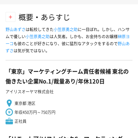
概要・あらすじ
野山あずさ
は転校してきた
小笠原勇之助
に一目ぼれ。しかし、ハンサ
ムで優しい
小笠原勇之助
は人気者。しかも、お金持ちのお嬢様
榊原ヨ
ーコ
も彼のことが好きになり、彼に猛烈なアタックをするので
野山あ
ずさ
は気が気ではない。
「東京」マーケティングチーム責任者候補 東北の
働きたい企業No.1/裁量あり/年休120日
アイリスオーヤマ株式会社
東京都 港区
年収450万円～750万円
正社員