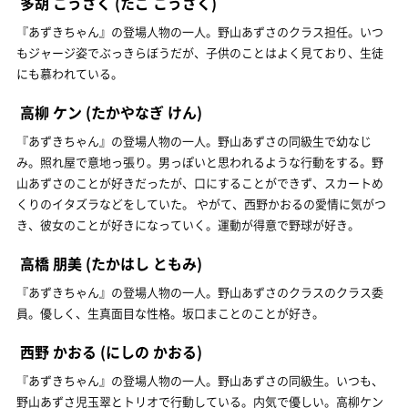
多胡 こうさく
(たご こうさく)
『あずきちゃん』の登場人物の一人。野山あずさのクラス担任。いつ
もジャージ姿でぶっきらぼうだが、子供のことはよく見ており、生徒
にも慕われている。
高柳 ケン
(たかやなぎ けん)
『あずきちゃん』の登場人物の一人。野山あずさの同級生で幼なじ
み。照れ屋で意地っ張り。男っぽいと思われるような行動をする。野
山あずさのことが好きだったが、口にすることができず、スカートめ
くりのイタズラなどをしていた。 やがて、西野かおるの愛情に気がつ
き、彼女のことが好きになっていく。運動が得意で野球が好き。
高橋 朋美
(たかはし ともみ)
『あずきちゃん』の登場人物の一人。野山あずさのクラスのクラス委
員。優しく、生真面目な性格。坂口まことのことが好き。
西野 かおる
(にしの かおる)
『あずきちゃん』の登場人物の一人。野山あずさの同級生。いつも、
野山あずさ児玉翠とトリオで行動している。内気で優しい。高柳ケン