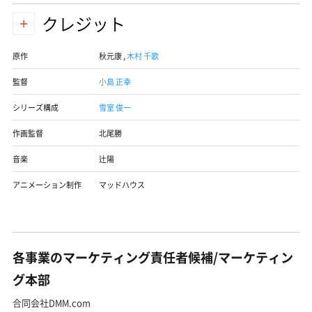
クレジット
原作
秋元康
,
木村 千歌
監督
小島 正幸
シリーズ構成
雪室 俊一
作画監督
北尾勝
音楽
辻陽
アニメーション制作
マッドハウス
各事業のマーケティング責任者候補/マーケティン
グ本部
合同会社DMM.com