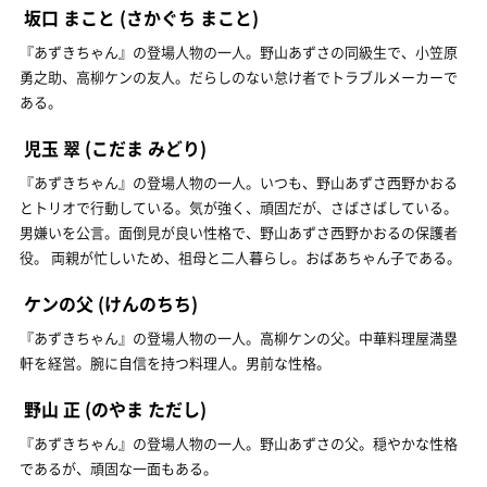
坂口 まこと
(さかぐち まこと)
『あずきちゃん』の登場人物の一人。野山あずさの同級生で、小笠原
勇之助、高柳ケンの友人。だらしのない怠け者でトラブルメーカーで
ある。
児玉 翠
(こだま みどり)
『あずきちゃん』の登場人物の一人。いつも、野山あずさ西野かおる
とトリオで行動している。気が強く、頑固だが、さばさばしている。
男嫌いを公言。面倒見が良い性格で、野山あずさ西野かおるの保護者
役。 両親が忙しいため、祖母と二人暮らし。おばあちゃん子である。
ケンの父
(けんのちち)
『あずきちゃん』の登場人物の一人。高柳ケンの父。中華料理屋満塁
軒を経営。腕に自信を持つ料理人。男前な性格。
野山 正
(のやま ただし)
『あずきちゃん』の登場人物の一人。野山あずさの父。穏やかな性格
であるが、頑固な一面もある。