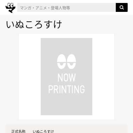
いぬころすけ
正式名称
いぬころすけ