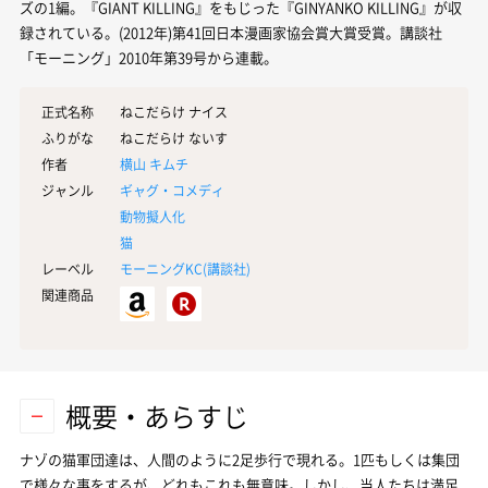
ズの1編。『GIANT KILLING』をもじった『GINYANKO KILLING』が収
録されている。(2012年)第41回日本漫画家協会賞大賞受賞。講談社
「モーニング」2010年第39号から連載。
正式名称
ねこだらけ ナイス
ふりがな
ねこだらけ ないす
作者
横山 キムチ
ジャンル
ギャグ・コメディ
動物擬人化
猫
レーベル
モーニングKC(
講談社
)
関連商品
概要・あらすじ
ナゾの猫軍団達は、人間のように2足歩行で現れる。1匹もしくは集団
で様々な事をするが、どれもこれも無意味。しかし、当人たちは満足