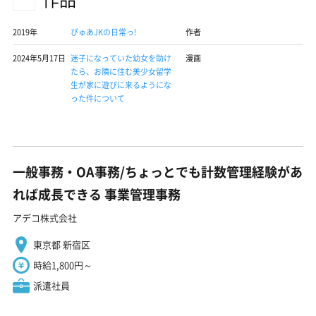
2019年
ぴゅあJKの日常っ!
作者
2024年5月17日
迷子になっていた幼女を助け
漫画
たら、お隣に住む美少女留学
生が家に遊びに来るようにな
った件について
一般事務・OA事務/ちょっとでも計数管理経験があ
れば成長できる 事業管理事務
アデコ株式会社
東京都 新宿区
時給1,800円～
派遣社員