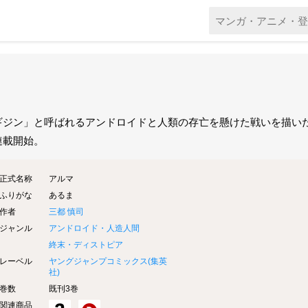
ギジン」と呼ばれるアンドロイドと人類の存亡を懸けた戦いを描いた近
連載開始。
正式名称
アルマ
ふりがな
あるま
作者
三都 慎司
ジャンル
アンドロイド・人造人間
終末・ディストピア
レーベル
ヤングジャンプコミックス(
集英
社
)
巻数
既刊3巻
関連商品