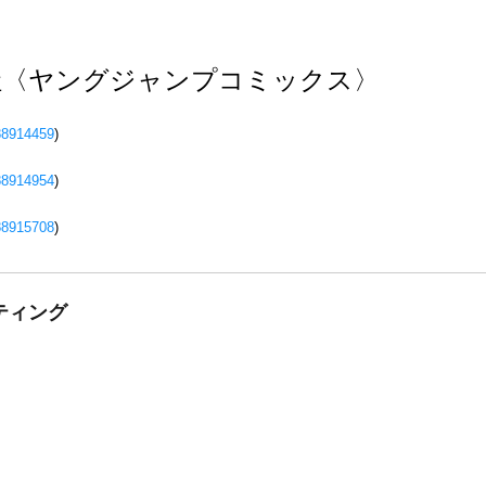
英社〈ヤングジャンプコミックス〉
88914459
)
88914954
)
88915708
)
ティング