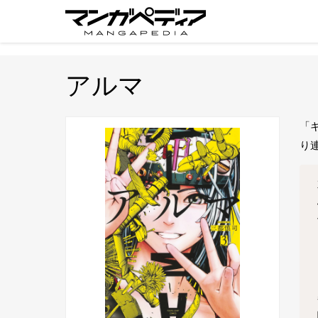
アルマ
「
り