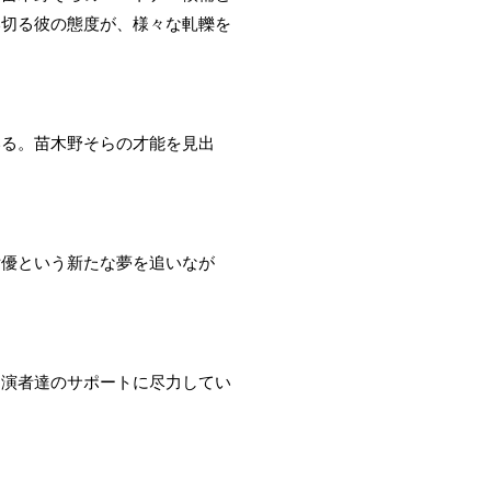
い切る彼の態度が、様々な軋轢を
いる。苗木野そらの才能を見出
女優という新たな夢を追いなが
出演者達のサポートに尽力してい