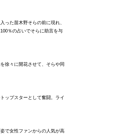
に入った苗木野そらの前に現れ、
00％の占いでそらに助言を与
能を徐々に開花させて、そらや同
のトップスターとして奮闘。ライ
容姿で女性ファンからの人気が高