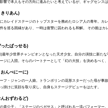
影響で本人もその方向に進みたいと考えているが、ギャグセンス
りきりあん)
にカレイドステージのトップスターを務めたロシア人の青年。カ
件を巡る因縁があり、一時は復讐に囚われるも和解。 その後はカ
ぜったぱっせる)
種)最年少世界チャンピオンとなった天才少女。自分の演技に新た
ージに入団。そらのパートナーとして「幻の大技」を決めるべく
りおんべにーに)
ーフ・ジャンの一人娘。トランポリンの花形スターだった母が事
っ掛けに笑顔を取り戻し、自身もステージデビューをはたす。
おんおずわるど)
の貴公子」「ステージのペガサス」と呼ばれる一流パフォーマー