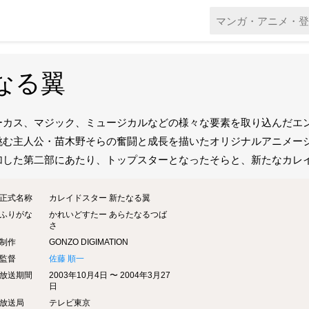
なる翼
ーカス、マジック、ミュージカルなどの様々な要素を取り込んだエ
挑む主人公・苗木野そらの奮闘と成長を描いたオリジナルアニメー
加した第二部にあたり、トップスターとなったそらと、新たなカレ
正式名称
カレイドスター 新たなる翼
ふりがな
かれいどすたー あらたなるつば
さ
制作
GONZO DIGIMATION
監督
佐藤 順一
放送期間
2003年10月4日 〜 2004年3月27
日
放送局
テレビ東京