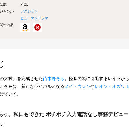
話数
25話
ジャンル
アクション
ヒューマンドラマ
関連商品
じ
の大技」を完成させた
苗木野そら
。怪我の為に引退するレイラか
たそらは、新たなライバルとなる
メイ・ウォン
や
レオン・オズワ
げていく。
あっ、私にもできた ポチポチ入力電話なし事務デビュー
ン