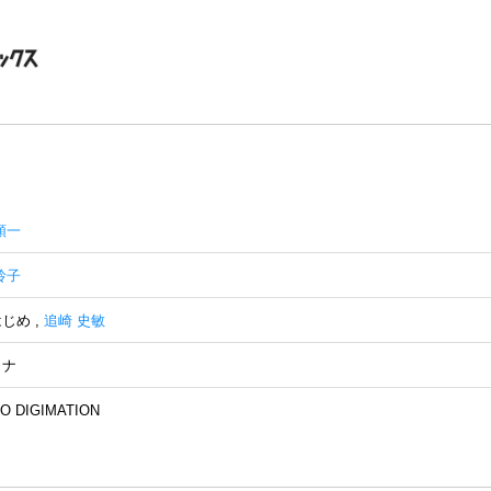
順一
玲子
はじめ
,
追崎 史敏
ミナ
O DIGIMATION