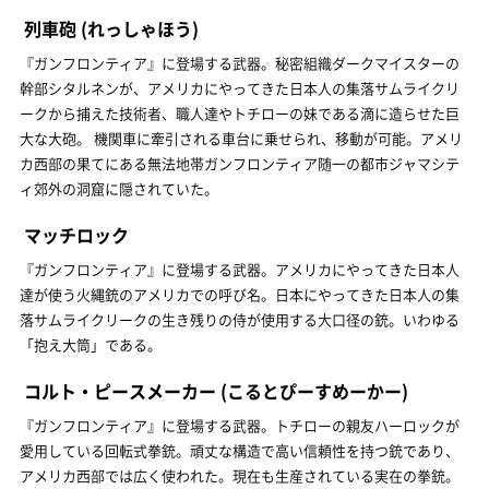
列車砲
(れっしゃほう)
『ガンフロンティア』に登場する武器。秘密組織ダークマイスターの
幹部シタルネンが、アメリカにやってきた日本人の集落サムライクリ
ークから捕えた技術者、職人達やトチローの妹である滴に造らせた巨
大な大砲。 機関車に牽引される車台に乗せられ、移動が可能。アメリ
カ西部の果てにある無法地帯ガンフロンティア随一の都市ジャマシテ
ィ郊外の洞窟に隠されていた。
マッチロック
『ガンフロンティア』に登場する武器。アメリカにやってきた日本人
達が使う火縄銃のアメリカでの呼び名。日本にやってきた日本人の集
落サムライクリークの生き残りの侍が使用する大口径の銃。いわゆる
「抱え大筒」である。
コルト・ピースメーカー
(こるとぴーすめーかー)
『ガンフロンティア』に登場する武器。トチローの親友ハーロックが
愛用している回転式拳銃。頑丈な構造で高い信頼性を持つ銃であり、
アメリカ西部では広く使われた。現在も生産されている実在の拳銃。