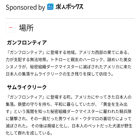
Sponsored by
場所
ガンフロンティア
『ガンフロンティア』に登場する地域。アメリカ西部の果てにある、
力が支配する無法地帯。トチローと親友のハーロック、謎めいた美女
シヌノラが、秘密組織ダークマイスターに滅ぼされたアメリカに来た
日本人の集落サムライクリークの生き残りを探して彷徨う。
サムライクリーク
『ガンフロンティア』に登場する町。アメリカにやってきた日本人の
集落。鉄壁の守りを持ち、平和に暮らしていたが、「黄金を生み出
す」という風聞を知った秘密組織ダークマイスターに雇われた騎兵隊
に襲撃され、その一員だった男ワイルド・ウタマロの裏切りによって
滅ぼされた。 その後は廃墟と化し、日本人のペットだった犬達が野生
化して群れを成している。