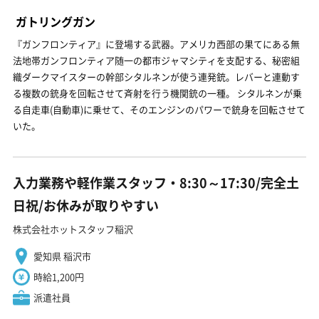
ガトリングガン
『ガンフロンティア』に登場する武器。アメリカ西部の果てにある無
法地帯ガンフロンティア随一の都市ジャマシティを支配する、秘密組
織ダークマイスターの幹部シタルネンが使う連発銃。レバーと連動す
る複数の銃身を回転させて斉射を行う機関銃の一種。 シタルネンが乗
る自走車(自動車)に乗せて、そのエンジンのパワーで銃身を回転させて
いた。
入力業務や軽作業スタッフ・8:30～17:30/完全土
日祝/お休みが取りやすい
株式会社ホットスタッフ稲沢
愛知県 稲沢市
時給1,200円
派遣社員