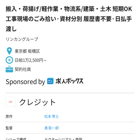
搬入・荷揚げ/軽作業・物流系/建築・土木 短期OK
工事現場のごみ拾い·資材分別 履歴書不要·日払手
渡し
リンカングループ
東京都 板橋区
日給1万2,500円～
契約社員
Sponsored by
クレジット
原作
松本 零士
監督
善 聡一郎
シリーズ構成
ドクターシリアル・西岡