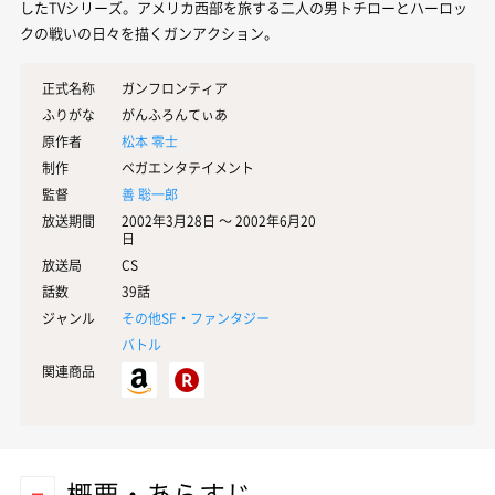
したTVシリーズ。アメリカ西部を旅する二人の男トチローとハーロッ
クの戦いの日々を描くガンアクション。
正式名称
ガンフロンティア
ふりがな
がんふろんてぃあ
原作者
松本 零士
制作
ベガエンタテイメント
監督
善 聡一郎
放送期間
2002年3月28日 〜 2002年6月20
日
放送局
CS
話数
39話
ジャンル
その他SF・ファンタジー
バトル
関連商品
概要・あらすじ