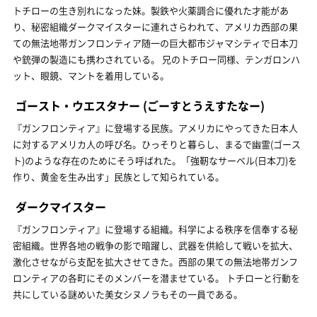
トチローの生き別れになった妹。製鉄や火薬調合に優れた才能があ
り、秘密組織ダークマイスターに連れさらわれて、アメリカ西部の果
ての無法地帯ガンフロンティア随一の巨大都市ジャマシティで日本刀
や銃弾の製造にも携わされている。 兄のトチロー同様、テンガロンハ
ット、眼鏡、マントを着用している。
ゴースト・ウエスタナー
(ごーすとうえすたなー)
『ガンフロンティア』に登場する民族。アメリカにやってきた日本人
に対するアメリカ人の呼び名。ひっそりと暮らし、まるで幽霊(ゴース
ト)のような存在のためにそう呼ばれた。「強靭なサーベル(日本刀)を
作り、黄金を生み出す」民族として知られている。
ダークマイスター
『ガンフロンティア』に登場する組織。科学による秩序を信奉する秘
密組織。世界各地の戦争の影で暗躍し、武器を供給して戦いを拡大、
激化させながら支配を拡大させてきた。西部の果ての無法地帯ガンフ
ロンティアの各町にそのメンバーを潜ませている。 トチローと行動を
共にしている謎めいた美女シヌノラもその一員である。