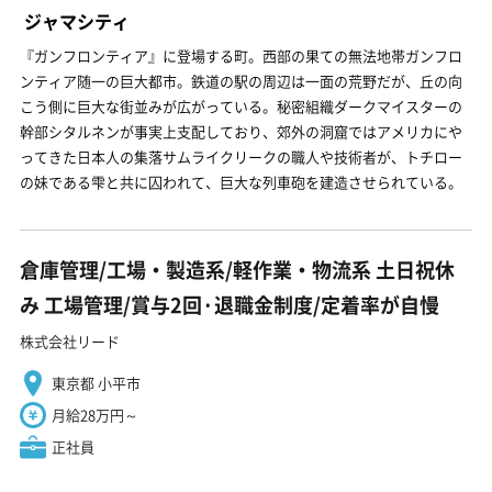
ジャマシティ
『ガンフロンティア』に登場する町。西部の果ての無法地帯ガンフロ
ンティア随一の巨大都市。鉄道の駅の周辺は一面の荒野だが、丘の向
こう側に巨大な街並みが広がっている。秘密組織ダークマイスターの
幹部シタルネンが事実上支配しており、郊外の洞窟ではアメリカにや
ってきた日本人の集落サムライクリークの職人や技術者が、トチロー
の妹である雫と共に囚われて、巨大な列車砲を建造させられている。
倉庫管理/工場・製造系/軽作業・物流系 土日祝休
み 工場管理/賞与2回·退職金制度/定着率が自慢
株式会社リード
東京都 小平市
月給28万円～
正社員