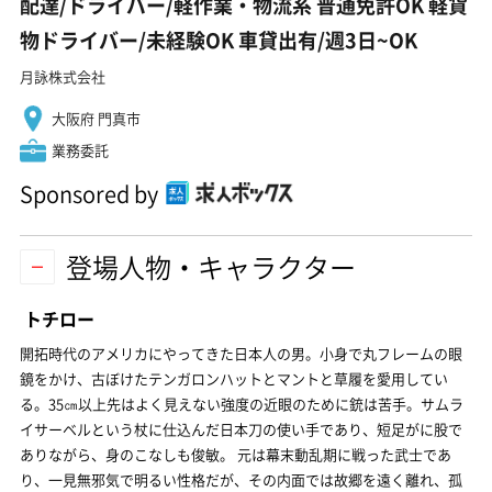
配達/ドライバー/軽作業・物流系 普通免許OK 軽貨
物ドライバー/未経験OK 車貸出有/週3日~OK
月詠株式会社
大阪府 門真市
業務委託
Sponsored by
登場人物・キャラクター
トチロー
開拓時代のアメリカにやってきた日本人の男。小身で丸フレームの眼
鏡をかけ、古ぼけたテンガロンハットとマントと草履を愛用してい
る。35㎝以上先はよく見えない強度の近眼のために銃は苦手。サムラ
イサーベルという杖に仕込んだ日本刀の使い手であり、短足がに股で
ありながら、身のこなしも俊敏。 元は幕末動乱期に戦った武士であ
り、一見無邪気で明るい性格だが、その内面では故郷を遠く離れ、孤