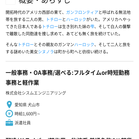
開拓時代のアメリカ西部の果て、
ガンフロンティア
と呼ばれる無法地
帯を旅する二人の男、
トチロー
と
ハーロック
がいた。アメリカへやっ
てきた日本人である
トチロー
は生き別れた妹の
雫
、そして白人の襲撃
で離散した同胞達を捜し求めて、あてども無く旅を続けていた。
そんな
トチロー
とその親友のガンマン
ハーロック
、そして二人と旅を
する謎めいた美女
シヌノラ
は町から町へと彷徨い続ける。
一般事務・OA事務/選べる:フルタイムor時短勤務
事務と軽作業
株式会社シスムエンジニアリング
愛知県 犬山市
時給1,600円～
派遣社員