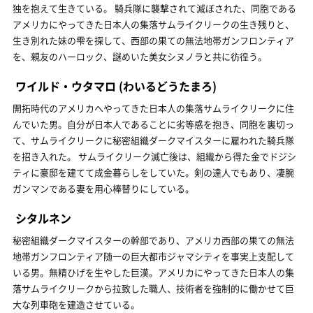
独を抱えて生きている。 騎兵隊に襲撃されて滅ぼされた、同胞である
アメリカにやってきた日本人の集落サムライクリークの生き残りと、
生き別れた妹の雫を探して、西部の果ての無法地帯ガンフロンティア
を、親友のハーロック、謎めいた美女シヌノラと共に彷徨う。
ワイルド・ウタマロ
(わいるどうたまろ)
開拓時代のアメリカへやってきた日本人の集落サムライクリークに住
んでいた男。自分が日本人であることに劣等感を抱き、同胞を裏切っ
て、サムライクリークに秘密組織ダークマイスターに雇われた騎兵隊
を招き入れた。 サムライクリーク滅亡後は、組織から得た金でドジシ
ティに豪邸を建てて成金暮らしをしていた。剣の達人でもあり、凄腕
ガンマンである妻を用心棒替りにしている。
シタルネン
秘密組織ダークマイスターの幹部であり、アメリカ西部の果ての無法
地帯ガンフロンティア随一の巨大都市ジャマシティを事実上支配して
いる男。無精ひげを生やした巨漢。アメリカにやってきた日本人の集
落サムライクリークから拉致した職人、技術者を強制的に働かせて巨
大な列車砲を建造させている。