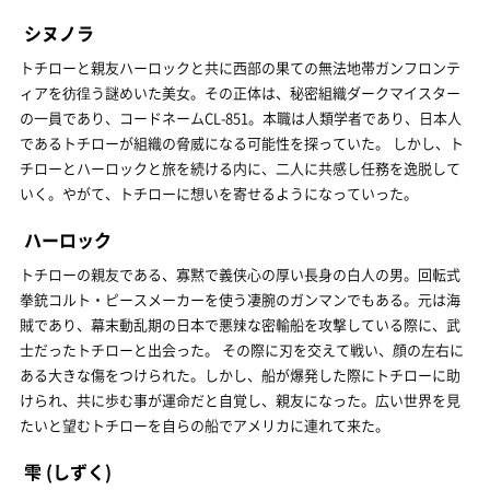
シヌノラ
トチローと親友ハーロックと共に西部の果ての無法地帯ガンフロンテ
ィアを彷徨う謎めいた美女。その正体は、秘密組織ダークマイスター
の一員であり、コードネームCL-851。本職は人類学者であり、日本人
であるトチローが組織の脅威になる可能性を探っていた。 しかし、ト
チローとハーロックと旅を続ける内に、二人に共感し任務を逸脱して
いく。やがて、トチローに想いを寄せるようになっていった。
ハーロック
トチローの親友である、寡黙で義侠心の厚い長身の白人の男。回転式
拳銃コルト・ピースメーカーを使う凄腕のガンマンでもある。元は海
賊であり、幕末動乱期の日本で悪辣な密輸船を攻撃している際に、武
士だったトチローと出会った。 その際に刃を交えて戦い、顔の左右に
ある大きな傷をつけられた。しかし、船が爆発した際にトチローに助
けられ、共に歩む事が運命だと自覚し、親友になった。広い世界を見
たいと望むトチローを自らの船でアメリカに連れて来た。
雫
(しずく)