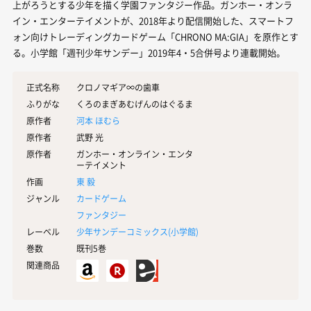
上がろうとする少年を描く学園ファンタジー作品。ガンホー・オンラ
イン・エンターテイメントが、2018年より配信開始した、スマートフ
ォン向けトレーディングカードゲーム「CHRONO MA:GIA」を原作とす
る。小学館「週刊少年サンデー」2019年4・5合併号より連載開始。
正式名称
クロノマギア∞の歯車
ふりがな
くろのまぎあむげんのはぐるま
原作者
河本 ほむら
原作者
武野 光
原作者
ガンホー・オンライン・エンタ
ーテイメント
作画
東 毅
ジャンル
カードゲーム
ファンタジー
レーベル
少年サンデーコミックス(
小学館
)
巻数
既刊5巻
関連商品