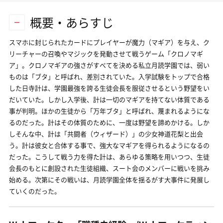
概要・あらすじ
スマホに封じられたカードにプレイヤーが魔力（マギア）を与え、ク
リーチャーの召喚やマジックを発動させて戦うゲーム「クロノマギ
ア」。クロノマギアの強さがすべてを決める私立月読学園では、弱い
ものは「ブタ」と呼ばれ、差別されていた。入学試験をトップで合格
した日寺計は、学園最強を誇る生徒会長を服従させるという野望をい
だいていた。しかし入学後、計は一切のマギアを持てない体質である
事が判明。ほかの生徒から「万年ブタ」と呼ばれ、蔑まれるようにな
るのだった。計はその体質のために、一度は野望を諦めかける。しか
しそんな中、計は「共闘者（ウィザード）」の少女神道花梨と出会
う。計は彼女と合体する事で、強大なマギアを得られるようになるの
だった。こうして戦う力を得た計は、あらゆる策略を用いつつ、生徒
会長のもとに創設された生徒組織、スート会のメンバーに戦いを挑み
始める。次第にその戦いは、月読学園全体を揺るがす大事件に発展し
ていくのだった。