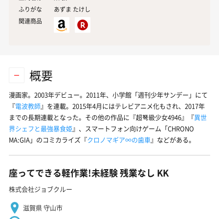
ふりがな
あずま たけし
関連商品
概要
漫画家。2003年デビュー。2011年、小学館「週刊少年サンデー」にて
『
電波教師
』を連載。2015年4月にはテレビアニメ化もされ、2017年
までの長期連載となった。その他の作品に『超弩級少女4946』『
異世
界シェフと最強暴食姫
』、スマートフォン向けゲーム「CHRONO
MA:GIA」のコミカライズ『
クロノマギア∞の歯車
』などがある。
座ってできる軽作業!未経験 残業なし KK
株式会社ジョブクルー
滋賀県 守山市