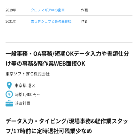
2019年
クロノマギア∞の歯車
作画
2021年
異世界シェフと最強暴食姫
作者
一般事務・OA事務/短期OKデータ入力や書類仕分
け等の事務&軽作業WEB面接OK
東京ソフトBPO株式会社
東京都 港区
時給1,400円～
派遣社員
データ入力・タイピング/現場事務&軽作業スタッ
フ/17時前に定時退社可残業少なめ