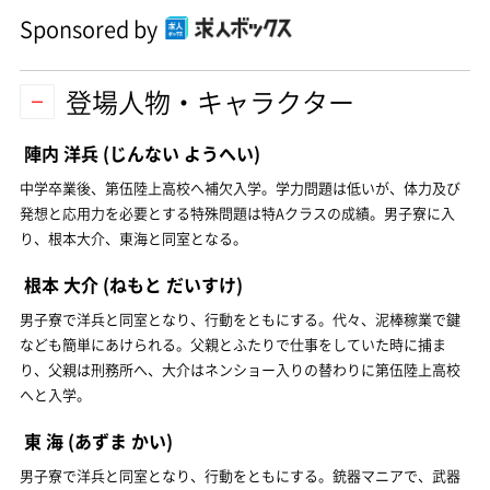
Sponsored by
登場人物・キャラクター
陣内 洋兵
(じんない ようへい)
中学卒業後、第伍陸上高校へ補欠入学。学力問題は低いが、体力及び
発想と応用力を必要とする特殊問題は特Aクラスの成績。男子寮に入
り、根本大介、東海と同室となる。
根本 大介
(ねもと だいすけ)
男子寮で洋兵と同室となり、行動をともにする。代々、泥棒稼業で鍵
なども簡単にあけられる。父親とふたりで仕事をしていた時に捕ま
り、父親は刑務所へ、大介はネンショー入りの替わりに第伍陸上高校
へと入学。
東 海
(あずま かい)
男子寮で洋兵と同室となり、行動をともにする。銃器マニアで、武器