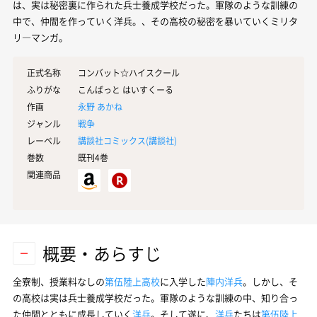
は、実は秘密裏に作られた兵士養成学校だった。軍隊のような訓練の
中で、仲間を作っていく洋兵。、その高校の秘密を暴いていくミリタ
リ―マンガ。
正式名称
コンバット☆ハイスクール
ふりがな
こんばっと はいすくーる
作画
永野 あかね
ジャンル
戦争
レーベル
講談社コミックス(
講談社
)
巻数
既刊4巻
関連商品
概要・あらすじ
全寮制、授業料なしの
第伍陸上高校
に入学した
陣内洋兵
。しかし、そ
の高校は実は兵士養成学校だった。軍隊のような訓練の中、知り合っ
た仲間とともに成長していく
洋兵
。そして遂に、
洋兵
たちは
第伍陸上