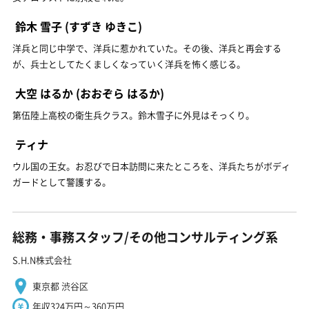
鈴木 雪子
(すずき ゆきこ)
洋兵と同じ中学で、洋兵に惹かれていた。その後、洋兵と再会する
が、兵士としてたくましくなっていく洋兵を怖く感じる。
大空 はるか
(おおぞら はるか)
第伍陸上高校の衛生兵クラス。鈴木雪子に外見はそっくり。
ティナ
ウル国の王女。お忍びで日本訪問に来たところを、洋兵たちがボディ
ガードとして警護する。
総務・事務スタッフ/その他コンサルティング系
S.H.N株式会社
東京都 渋谷区
年収324万円～360万円