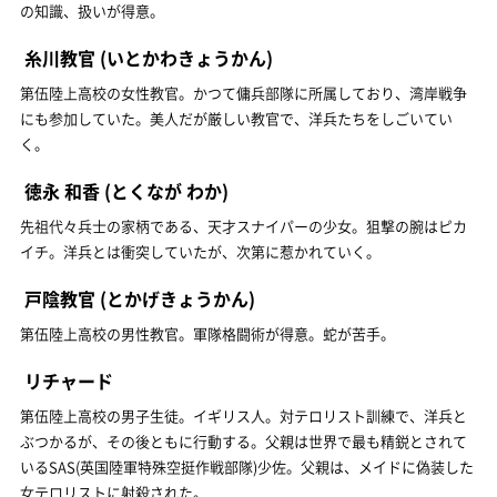
の知識、扱いが得意。
糸川教官
(いとかわきょうかん)
第伍陸上高校の女性教官。かつて傭兵部隊に所属しており、湾岸戦争
にも参加していた。美人だが厳しい教官で、洋兵たちをしごいてい
く。
徳永 和香
(とくなが わか)
先祖代々兵士の家柄である、天才スナイパーの少女。狙撃の腕はピカ
イチ。洋兵とは衝突していたが、次第に惹かれていく。
戸陰教官
(とかげきょうかん)
第伍陸上高校の男性教官。軍隊格闘術が得意。蛇が苦手。
リチャード
第伍陸上高校の男子生徒。イギリス人。対テロリスト訓練で、洋兵と
ぶつかるが、その後ともに行動する。父親は世界で最も精鋭とされて
いるSAS(英国陸軍特殊空挺作戦部隊)少佐。父親は、メイドに偽装した
女テロリストに射殺された。