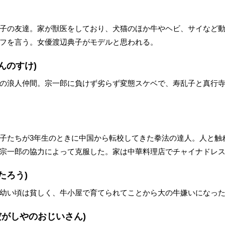
子の友達。家が獣医をしており、犬猫のほか牛やヘビ、サイなど
フを言う。女優渡辺典子がモデルと思われる。
んのすけ)
の浪人仲間。宗一郎に負けず劣らず変態スケベで、寿乱子と真行
子たちが3年生のときに中国から転校してきた拳法の達人。人と触
宗一郎の協力によって克服した。家は中華料理店でチャイナドレ
たろう)
幼い頃は貧しく、牛小屋で育てられてことから大の牛嫌いになっ
だがしやのおじいさん)