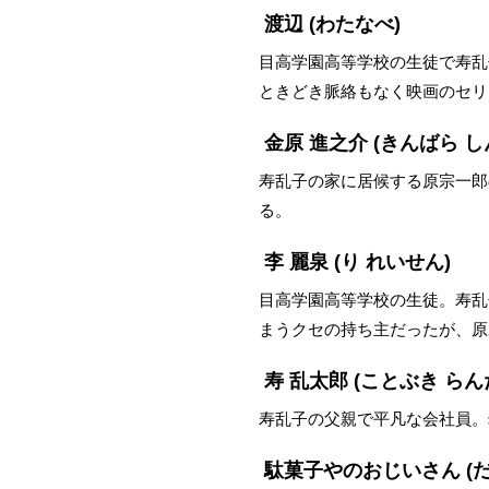
渡辺
(わたなべ)
目高学園高等学校の生徒で寿乱
ときどき脈絡もなく映画のセリ
金原 進之介
(きんばら し
寿乱子の家に居候する原宗一郎
る。
李 麗泉
(り れいせん)
目高学園高等学校の生徒。寿乱
まうクセの持ち主だったが、原
寿 乱太郎
(ことぶき らん
寿乱子の父親で平凡な会社員。
駄菓子やのおじいさん
(