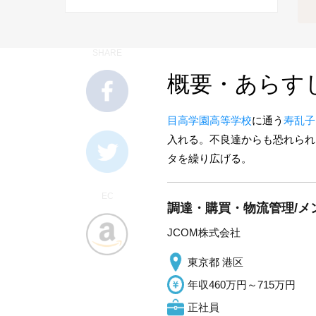
SHARE
概要・あらす
目高学園高等学校
に通う
寿乱子
入れる。不良達からも恐れられ
タを繰り広げる。
EC
調達・購買・物流管理/メ
JCOM株式会社
東京都 港区
年収460万円～715万円
正社員