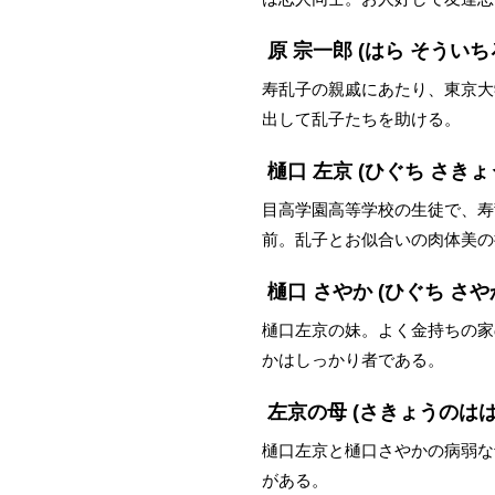
原 宗一郎
(はら そういち
寿乱子の親戚にあたり、東京大
出して乱子たちを助ける。
樋口 左京
(ひぐち さきょ
目高学園高等学校の生徒で、寿
前。乱子とお似合いの肉体美の
樋口 さやか
(ひぐち さや
樋口左京の妹。よく金持ちの家
かはしっかり者である。
左京の母
(さきょうのはは
樋口左京と樋口さやかの病弱な
がある。