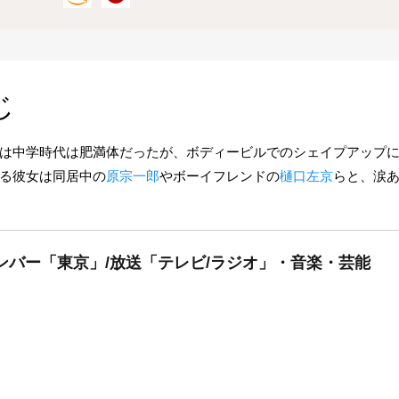
じ
は中学時代は肥満体だったが、ボディービルでのシェイプアップ
る彼女は同居中の
原宗一郎
やボーイフレンドの
樋口左京
らと、涙
ンバー「東京」/放送「テレビ/ラジオ」・音楽・芸能