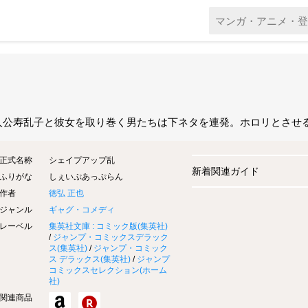
人公寿乱子と彼女を取り巻く男たちは下ネタを連発。ホロリとさせ
正式名称
シェイプアップ乱
新着関連ガイド
ふりがな
しぇいぷあっぷらん
作者
徳弘 正也
ジャンル
ギャグ・コメディ
レーベル
集英社文庫 : コミック版(
集英社
)
/
ジャンプ・コミックスデラック
ス(
集英社
)
/
ジャンプ・コミック
ス デラックス(
集英社
)
/
ジャンプ
コミックスセレクション(
ホーム
社
)
関連商品