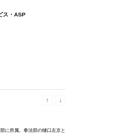
ビス・ASP
操部に所属。拳法部の樋口左京と