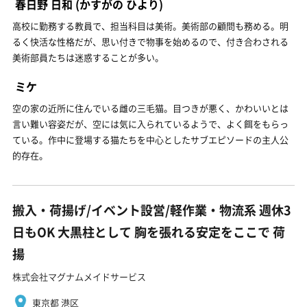
春日野 日和
(かすがの ひより)
高校に勤務する教員で、担当科目は美術。美術部の顧問も務める。明
るく快活な性格だが、思い付きで物事を始めるので、付き合わされる
美術部員たちは迷惑することが多い。
ミケ
空の家の近所に住んでいる雌の三毛猫。目つきが悪く、かわいいとは
言い難い容姿だが、空には気に入られているようで、よく餌をもらっ
ている。作中に登場する猫たちを中心としたサブエピソードの主人公
的存在。
搬入・荷揚げ/イベント設営/軽作業・物流系 週休3
日もOK 大黒柱として 胸を張れる安定をここで 荷
揚
株式会社マグナムメイドサービス
東京都 港区