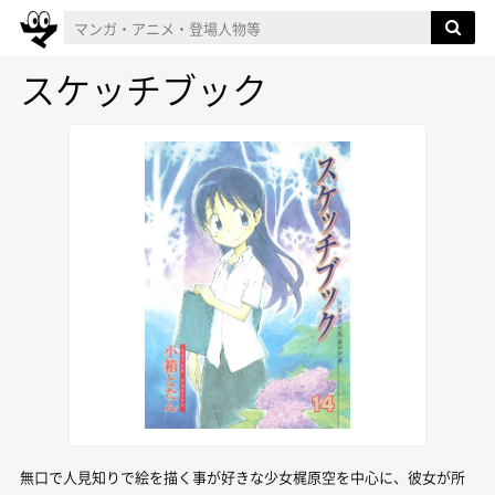
スケッチブック
無口で人見知りで絵を描く事が好きな少女梶原空を中心に、彼女が所