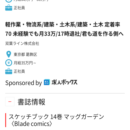
正社員
軽作業・物流系/建築・土木系/建築・土木 定着率
70 未経験でも月33万/17時退社/君も道を作る側へ
双葉ライン株式会社
東京都 葛飾区
月給35万円～
正社員
Sponsored by
書誌情報
スケッチブック 14巻 マッグガーデン
〈Blade comics〉