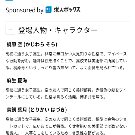
Sponsored by
登場人物・キャラクター
梶原 空
(かじわら そら)
高校に通う女子高生。非常に無口かつ人見知りな性格で、マイペース
な行動を好む。趣味は絵を描くことで、高校では美術部に所属してい
る。梶原青というしっかり者の弟がいて、よく面倒を見られている。
麻生 夏海
高校に通う女子高生。空の友人で同じく美術部員。赤紫色の髪をツイ
ンテールにしている。性格は明るく活発。博多弁を喋る。
鳥飼 葉月
(とりかい はづき)
高校に通う女子高生。空の友人で同じく美術部員。髪型は金色のショ
ートカットで、広いおでこが特徴。くせ者揃いの美術部では数少ない
常識人。一人暮らしをしているため、貧乏性な節がある。