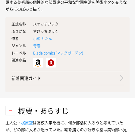
属する美術部の個性的な部員達の平和な学園生活を美術ネタを交えな
がらほのぼのと描く。
正式名称
スケッチブック
ふりがな
すけっちぶっく
作者
小箱 とたん
ジャンル
青春
レーベル
Blade comics(
マッグガーデン
)
関連商品
新着関連ガイド
概要・あらすじ
主人公・
梶原空
は高校入学を機に、何か部活に入ろうと考えていた
が、どの部に入るか迷っていた。絵を描くのが好きな空は美術部へ見