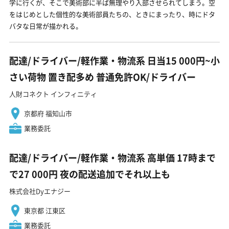
学に行くが、そこで美術部に半ば無理やり入部させられてしまう。空
をはじめとした個性的な美術部員たちの、ときにまったり、時にドタ
バタな日常が描かれる。
配達/ドライバー/軽作業・物流系 日当15 000円~小
さい荷物 置き配多め 普通免許OK/ドライバー
人財コネクト インフィニティ
京都府 福知山市
業務委託
配達/ドライバー/軽作業・物流系 高単価 17時まで
で27 000円 夜の配送追加でそれ以上も
株式会社Dyエナジー
東京都 江東区
業務委託