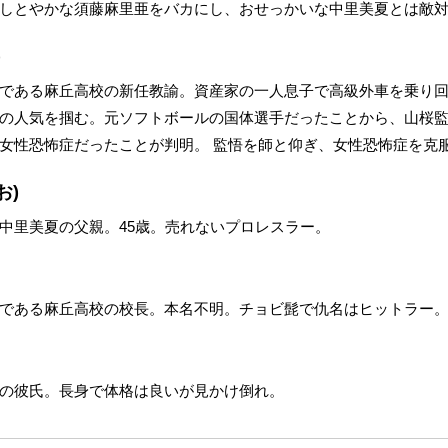
しとやかな須藤麻里亜をバカにし、おせっかいな中里美夏とは敵
)
である麻丘高校の新任教諭。資産家の一人息子で高級外車を乗り
の人気を掴む。元ソフトボールの国体選手だったことから、山桜
女性恐怖症だったことが判明。 監悟を師と仰ぎ、女性恐怖症を克
お)
中里美夏の父親。45歳。売れないプロレスラー。
である麻丘高校の校長。本名不明。チョビ髭で仇名はヒットラー
の彼氏。長身で体格は良いが見かけ倒れ。