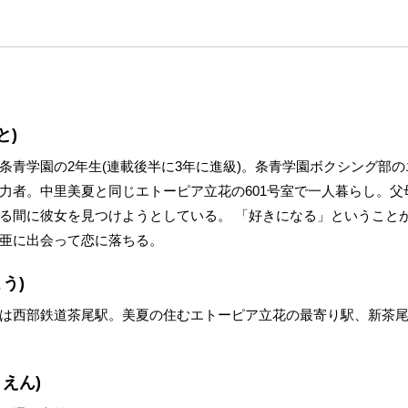
と)
条青学園の2年生(連載後半に3年に進級)。条青学園ボクシング部
力者。中里美夏と同じエトーピア立花の601号室で一人暮らし。父
る間に彼女を見つけようとしている。 「好きになる」ということ
亜に出会って恋に落ちる。
う)
は西部鉄道茶尾駅。美夏の住むエトーピア立花の最寄り駅、新茶尾
えん)