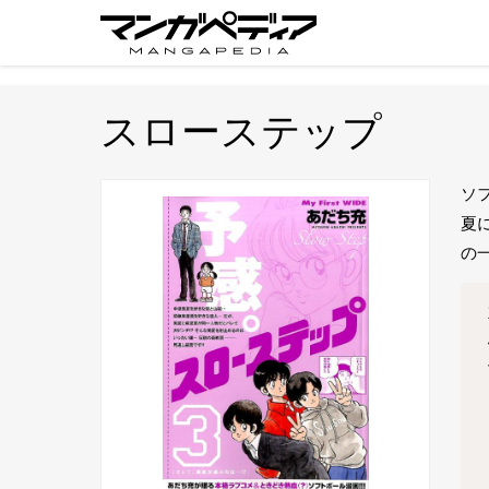
スローステップ
ソ
夏
の