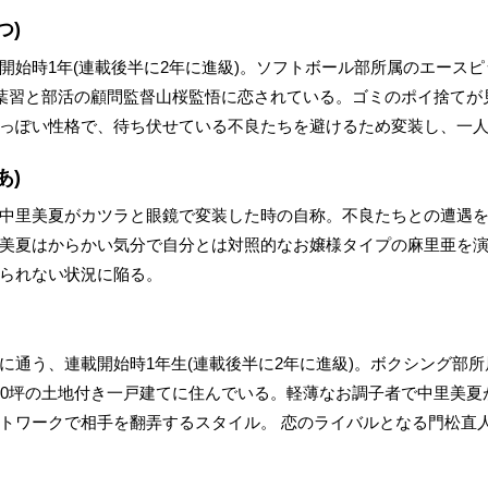
つ)
開始時1年(連載後半に2年に進級)。ソフトボール部所属のエースピ
秋葉習と部活の顧問監督山桜監悟に恋されている。ゴミのポイ捨てが
っぽい性格で、待ち伏せている不良たちを避けるため変装し、一
あ)
中里美夏がカツラと眼鏡で変装した時の自称。不良たちとの遭遇
美夏はからかい気分で自分とは対照的なお嬢様タイプの麻里亜を
られない状況に陥る。
に通う、連載開始時1年生(連載後半に2年に進級)。ボクシング部所
00坪の土地付き一戸建てに住んでいる。軽薄なお調子者で中里美夏
トワークで相手を翻弄するスタイル。 恋のライバルとなる門松直