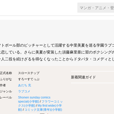
フトボール部のピッチャーとして活躍する中里美夏を巡る学園ラブ
に恋している。さらに美夏が変装した須藤麻里亜に習のボクシング
一人二役を続けざるを得なくなったことからドタバタ・コメディと
正式名称
スローステップ
新着関連ガイド
ふりがな
すろーすてっぷ
作者
あだち 充
ジャンル
ラブコメ
レーベル
Shonen sunday comics
special(
小学館
)
/
フラワーコミッ
クス(
小学館
)
/
My first wide(
小学
館
)
/
コミック文庫(青年)(
小学館
)