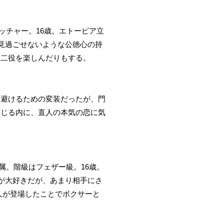
ッチャー。16歳。エトーピア立
見過ごせないような公徳心の持
人二役を楽しんだりもする。
を避けるための変装だったが、門
演じる内に、直人の本気の恋に気
属。階級はフェザー級。16歳。
が大好きだが、あまり相手にさ
人が登場したことでボクサーと