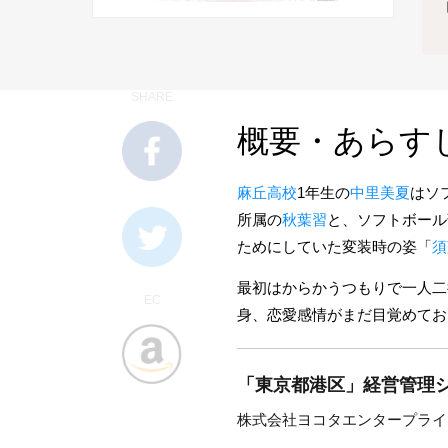
SHARE
概要・あらす
麻丘高校
1年生の
中里美夏
はソ
所属の
秋葉習
と、ソフトボール
ためにしていた変装時の姿「
須
最初はからかうつもりで一人二
EC
身、恋愛感情がまだ目覚めてお
「東京都港区」経営管理シ
株式会社ヨコタエンタープライ