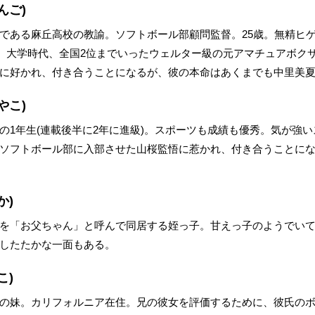
んご)
である麻丘高校の教諭。ソフトボール部顧問監督。25歳。無精ヒ
し。大学時代、全国2位までいったウェルター級の元アマチュアボク
に好かれ、付き合うことになるが、彼の本命はあくまでも中里美
やこ)
の1年生(連載後半に2年に進級)。スポーツも成績も優秀。気が強
ソフトボール部に入部させた山桜監悟に惹かれ、付き合うことに
か)
を「お父ちゃん」と呼んで同居する姪っ子。甘えっ子のようでい
したたかな一面もある。
こ)
の妹。カリフォルニア在住。兄の彼女を評価するために、彼氏の