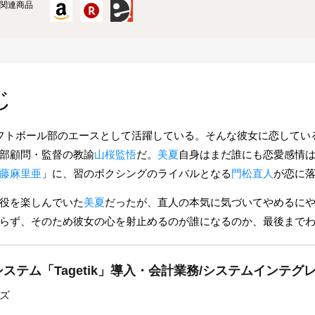
関連商品
じ
フトボール部のエースとして活躍している。そんな彼女に恋してい
部顧問・監督の教諭
山桜監悟
だ。
美夏
自身はまだ誰にも恋愛感情
藤麻里亜
」に、習のボクシングのライバルとなる
門松直人
が恋に
役を楽しんでいた
美夏
だったが、直人の本気に気づいてやめるに
らず、そのため彼女の心を射止めるのが誰になるのか、最後まで
ステム「Tagetik」導入・会計業務/システムインテグ
ズ