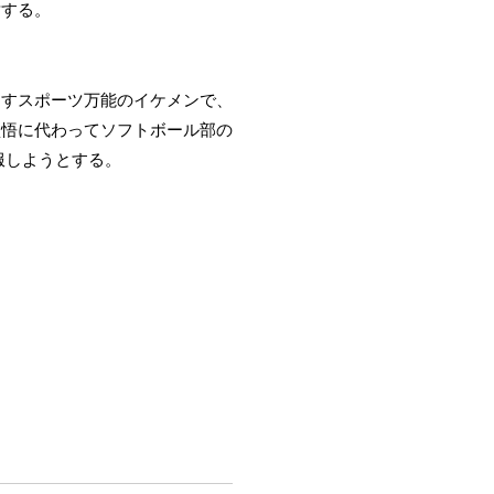
対する。
回すスポーツ万能のイケメンで、
監悟に代わってソフトボール部の
服しようとする。
。