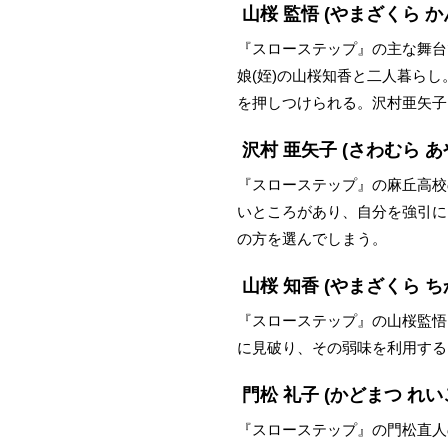
山桜 監悟
(やまざくら か
『スローステップ』の主な舞台
娘(姪)の山桜知香と二人暮ら
を押しつけられる。沢村亜矢子
沢村 亜矢子
(さわむら あ
『スローステップ』の麻丘高校
いところがあり、自分を強引に
の方を選んでしまう。
山桜 知香
(やまざくら ち
『スローステップ』の山桜監悟
に見破り、その弱味を利用する
門松 礼子
(かどまつ れい
『スローステップ』の門松直人