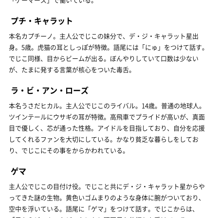
プチ・キャラット
本名カプチーノ。主人公でじこの妹分で、デ・ジ・キャラット星出
身。5歳。虎猫の耳としっぽが特徴。語尾には「にゅ」をつけて話す。
でじこ同様、目からビームが出る。ぼんやりしていて口数は少ない
が、たまに発する言葉が核心をついた毒舌。
ラ・ビ・アン・ローズ
本名うさだヒカル。主人公でじこのライバル。14歳。普通の地球人。
ツインテールにウサギの耳が特徴。高飛車でプライドが高いが、真面
目で優しく、芯が通った性格。アイドルを目指しており、自分を応援
してくれるファンを大切にしている。かなり貧乏な暮らしをしてお
り、でじこにその事をからかわれている。
ゲマ
主人公でじこの目付け役。でじこと共にデ・ジ・キャラット星からや
ってきた謎の生物。黄色いゴムまりのような身体に腕がついており、
空中を浮いている。語尾に「ゲマ」をつけて話す。でじこからは、