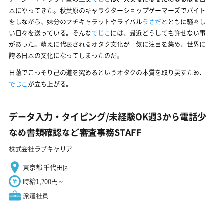
本にやってきた。秋葉原のキャラクターショップゲーマーズでバイト
をしながら、妹分のプチキャラットやライバル
うさだ
とともに騒々し
い日々を送っている。そんな
でじこ
には、最近どうしても許せない事
があった。萌えに代表されるオタク文化が一気に注目を集め、世界に
誇る日本の文化になってしまったのだ。
日蔭でこっそり己の道を究めるというオタクの本質を取り戻すため、
でじこ
が立ち上がる。
データ入力・タイピング/未経験OK週3から電話少
なめ書類確認など審査事務STAFF
株式会社ラブキャリア
東京都 千代田区
時給1,700円～
派遣社員