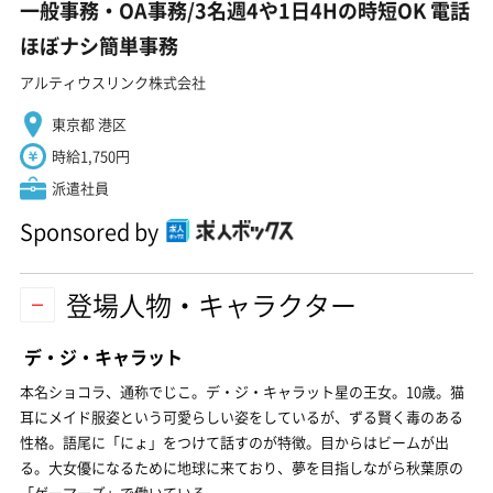
一般事務・OA事務/3名週4や1日4Hの時短OK 電話
ほぼナシ簡単事務
アルティウスリンク株式会社
東京都 港区
時給1,750円
派遣社員
Sponsored by
登場人物・キャラクター
デ・ジ・キャラット
本名ショコラ、通称でじこ。デ・ジ・キャラット星の王女。10歳。猫
耳にメイド服姿という可愛らしい姿をしているが、ずる賢く毒のある
性格。語尾に「にょ」をつけて話すのが特徴。目からはビームが出
る。大女優になるために地球に来ており、夢を目指しながら秋葉原の
「ゲーマーズ」で働いている。