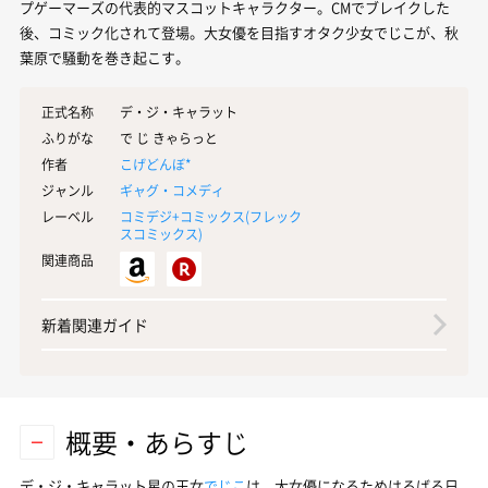
プゲーマーズの代表的マスコットキャラクター。CMでブレイクした
後、コミック化されて登場。大女優を目指すオタク少女でじこが、秋
葉原で騒動を巻き起こす。
正式名称
デ・ジ・キャラット
ふりがな
で じ きゃらっと
作者
こげどんぼ*
ジャンル
ギャグ・コメディ
レーベル
コミデジ+コミックス(
フレック
スコミックス
)
関連商品
新着関連ガイド
概要・あらすじ
デ・ジ・キャラット星の王女
でじこ
は、大女優になるためはるばる日