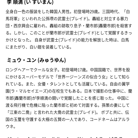
李 順満
(い すいまん)
全身白一色の服装をした韓国人男性。初登場時29歳。三国時代、「白
馬将軍」といわれた公孫瓚の武霊士(ブレイド)。轟組と対立する暴力
団・西京興会に雇われ、轟組の跡取り息子・蘭市郎(轟蘭市郎)を殺害す
る。しかし、このことが蘭市郎が武霊士(ブレイド)として覚醒するきっ
かけとなった。 自身が武霊士(ブレイド)の能力を解放した時は、白馬
にまたがり、白い鎧を装着している。
ミュウ・ユン
(みゅうゆん)
ロングヘアーでクールな女子。初登場時17歳。中国国籍で、世界を股
にかけるスーパーモデルで「世界一ジーンズの似合う女」として知ら
れている。また、女優・タレントとしても活躍している。自由の翼学
園(ラ・マルセイエーズ)の在校生でもある。日本で撮影の仕事中に、蘭
市郎(轟蘭市郎)が李順満の闘いで覚醒したことを感じ取った。 中国に
渡る飛行機で危機に陥った蘭市郎と初めて対面する。孫策の妻にして
「江東の二喬」と言われた大喬の武霊士(ブレイド)。 ボブと共に、伝
国の玉璽を守護する大極の五賢の一人であり、コードネームはアルラ
ウネ。