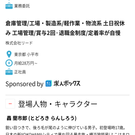
業務委託
倉庫管理/工場・製造系/軽作業・物流系 土日祝休
み 工場管理/賞与2回·退職金制度/定着率が自慢
株式会社リード
東京都 小平市
月給28万円～
正社員
Sponsored by
登場人物・キャラクター
轟 蘭市郎
(とどろき らんしろう)
鋭い目つきで、後ろ毛が尾のように伸びている男子。初登場時17歳。
日本の新YOKOHAMAシティで暴れ回る暴走族・横浜狼怒星(よこはまロ