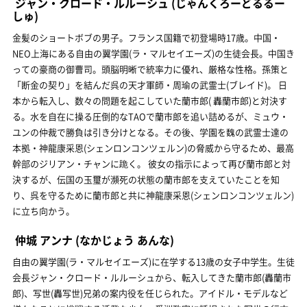
ジャン・クロード・ルルーシュ
(じゃんくろーどるるー
しゅ)
金髪のショートボブの男子。フランス国籍で初登場時17歳。中国・
NEO上海にある自由の翼学園(ラ・マルセイエーズ)の生徒会長。中国き
っての豪商の御曹司。頭脳明晰で統率力に優れ、厳格な性格。孫策と
「断金の契り」を結んだ呉の天才軍師・周瑜の武霊士(ブレイド)。 日
本から転入し、数々の問題を起こしていた蘭市郎( 轟蘭市郎)と対決す
る。水を自在に操る圧倒的なTAOで蘭市郎を追い詰めるが、ミュウ・
ユンの仲裁で勝負は引き分けとなる。その後、学園を魏の武霊士達の
本拠・神龍康采恩(シェンロンコンツェルン)の脅威から守るため、最高
幹部のジリアン・チャンに跪く。 彼女の指示によって再び蘭市郎と対
決するが、伝国の玉璽が瀕死の状態の蘭市郎を支えていたことを知
り、呉を守るために蘭市郎と共に神龍康采恩(シェンロンコンツェルン)
に立ち向かう。
仲城 アンナ
(なかじょう あんな)
自由の翼学園(ラ・マルセイエーズ)に在学する13歳の女子中学生。生徒
会長ジャン・クロード・ルルーシュから、転入してきた蘭市郎(轟蘭市
郎)、写世(轟写世)兄弟の案内役を任じられた。アイドル・モデルなど