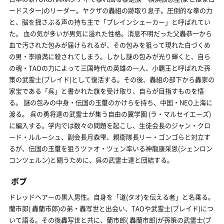
ードスター)のリーダー。ヤクザの轟組の跡取り息子。圧倒的な拳の力
と、脳を揺さぶる声の持ち主で「ブレインシェーカー」と呼ばれてい
た。 血の気が多いが男気に溢れた性格。消息不明だった父轟恭一から
血で汚された包みが届けられるが、その包みを狙って現れた白づくめ
の男・李順満に殺されてしまう。しかし謎の包みが光り輝くと、自ら
の魂・TAOの力によって三国時代の英雄の一人、小覇王と呼ばれた孫
策の武霊士(ブレイド)として復活する。その後、轟組の部下から轟家の
家宝である「呉」と書かれた旗を受け取り、自らが目指すものを悟
る。 謎の包みの中身・伝国の玉璽のかけらを持ち、中国・NEO上海に
渡る。 呉の勇将達の武霊士が集う自由の翼学園 (ラ・マルセイエーズ)
に編入する。学内では数々の問題を起こし、生徒会長のジャン・クロ
ード・ルルーシュ、副会長月森雫、親衛隊長リー・ゴンゴらと対立す
るが、伝国の玉璽を狙うツァオ・ツェン率いる神龍康采恩(シェンロン
コンツェルン)と闘うために、呉の武霊士達と団結する。
ボブ
ドレッドヘアーの黒人男性。自身を「道(タオ)を伝える者」と名乗る。
蘭市郎( 轟蘭市郎)の弟・轟写世と出会い、TAOや武霊士(ブレイド)につ
いて語る。その後轟写世と共に、蘭市郎( 轟蘭市郎)が孫策の武霊士(ブ