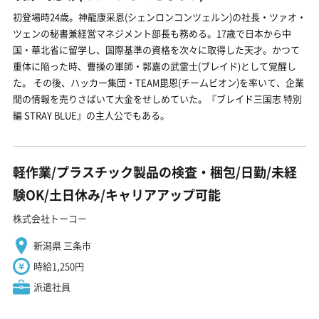
初登場時24歳。神龍康采恩(シェンロンコンツェルン)の社長・ツァオ・
ツェンの秘書兼経営マネジメント部長も務める。17歳で日本から中
国・華北省に留学し、国際基準の資格を次々に取得した天才。かつて
重体に陥った時、曹操の軍師・郭嘉の武霊士(ブレイド)として覚醒し
た。 その後、ハッカー集団・TEAM毘恩(チームビオン)を率いて、企業
間の情報を売りさばいて大金をせしめていた。『ブレイド三国志 特別
編 STRAY BLUE』の主人公でもある。
軽作業/プラスチック製品の検査・梱包/日勤/未経
験OK/土日休み/キャリアアップ可能
株式会社トーコー
新潟県 三条市
時給1,250円
派遣社員