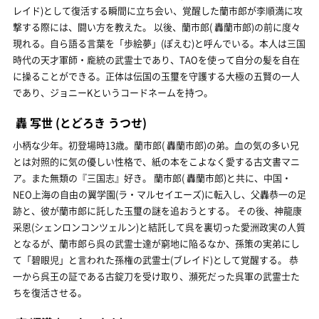
レイド)として復活する瞬間に立ち会い、覚醒した蘭市郎が李順満に攻
撃する際には、闘い方を教えた。 以後、蘭市郎( 轟蘭市郎)の前に度々
現れる。自ら語る言葉を「歩絵夢」(ぽえむ)と呼んでいる。本人は三国
時代の天才軍師・龐統の武霊士であり、TAOを使って自分の髪を自在
に操ることができる。正体は伝国の玉璽を守護する大極の五賢の一人
であり、ジョニーKというコードネームを持つ。
轟 写世
(とどろき うつせ)
小柄な少年。初登場時13歳。蘭市郎( 轟蘭市郎)の弟。血の気の多い兄
とは対照的に気の優しい性格で、紙の本をこよなく愛する古文書マニ
ア。また無類の『三国志』好き。 蘭市郎( 轟蘭市郎)と共に、中国・
NEO上海の自由の翼学園(ラ・マルセイエーズ)に転入し、父轟恭一の足
跡と、彼が蘭市郎に託した玉璽の謎を追おうとする。 その後、神龍康
采恩(シェンロンコンツェルン)と結託して呉を裏切った愛洲政実の人質
となるが、蘭市郎ら呉の武霊士達が窮地に陥るなか、孫策の実弟にし
て「碧眼児」と言われた孫権の武霊士(ブレイド)として覚醒する。 恭
一から呉王の証である古錠刀を受け取り、瀕死だった呉軍の武霊士た
ちを復活させる。