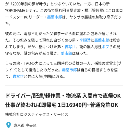
が「2000年前の夢が叶う」とつぶやいていた。一方、日本の新
YOKOHAMAシティ。この街で暴れ回る暴走族・横浜狼怒星(よこはまロ
ードスター)のリーダー・
轟蘭市郎
は、ヤクザの轟組の跡取り息子だっ
た。
彼の元に、消息不明だった父轟恭一から血に塗れた包みが届けられ
た。その包みを狙って現れた白づくめの男・
李順満
に
轟蘭市郎
は殺さ
れてしまう。だが、駆けつけた弟・
轟写世
、謎の黒人男性
ボブ
らの見
守るなか、謎の包みが光り輝き、
蘭市郎
は蘇った。
自らの魂・TAOの力によって三国時代の英雄の一人、孫策の武霊士(ブ
レイド)として復活したのだった。
轟蘭市郎
は自らの目指すものを悟
り、
轟写世
と共に大陸(中国)に渡る。
ドライバー/配達/軽作業・物流系 入間市で直帰OK
仕事が終われば即帰宅 1日16940円~普通免許OK
株式会社ロジスティックス・サービス
東京都 中央区