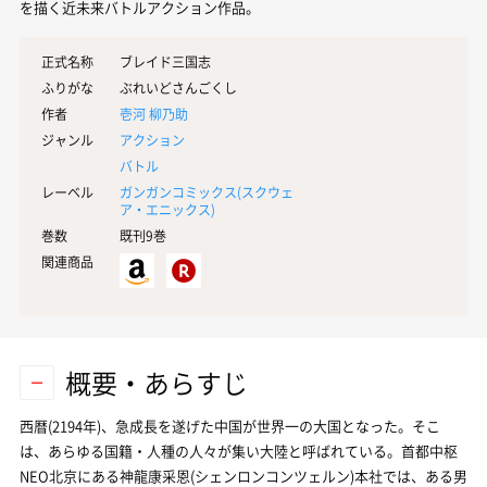
を描く近未来バトルアクション作品。
正式名称
ブレイド三国志
ふりがな
ぶれいどさんごくし
作者
壱河 柳乃助
ジャンル
アクション
バトル
レーベル
ガンガンコミックス(
スクウェ
ア・エニックス
)
巻数
既刊9巻
関連商品
概要・あらすじ
西暦(2194年)、急成長を遂げた中国が世界一の大国となった。そこ
は、あらゆる国籍・人種の人々が集い大陸と呼ばれている。首都中枢
NEO北京にある神龍康采恩(シェンロンコンツェルン)本社では、ある男