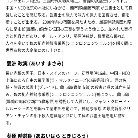
コンツェルン)社長。三国時代の魏の君主、曹操の武霊士(ブレイド)。
中国・NEO北京の本社にいながら、蘭市郎(轟蘭市郎)が武霊士として覚
醒したことを感じ取る。武霊士の能力で味方の気力を回復させ、傷を
癒すことが出来る。 2000年前の宿願を果たすため、最高幹部集団九龍
らに蘭市郎(轟蘭市郎)から伝国の玉璽を奪うよう命じる。並外れた実行
力と包容力があり、ポール・アンリ、葵原時慈朗、柳雨晟ら優れた
人々を率いて魏の拠点神龍康采恩(シェンロンコンツェルン)を瞬く間に
世界有数の大企業にのし上げた。
愛洲 政実
(あいす まさみ)
長い赤髪の男子。日本・スイスのハーフ。初登場時16歳。中国・NEO
上海にある自由の翼学園(ラ・マルセイエーズ)の高等部1年。呉の名
将・陸遜の武霊士(ブレイド)。蘭市郎(轟蘭市郎)の殺害と呉の滅亡を望
み、魏の拠点神龍康采恩(シェンロンコンツェルン)側につく。 蘭市郎
(轟蘭市郎)の弟写世(轟写世)を誘拐して人質とし、ジャン・クロード・
ルルーシュの名を騙って蘭市郎を動かす。神龍康采恩 の最高幹部ジリ
アン・チャンの部下殺人遊具達と共にして呉の武霊士達を追い詰め
る。
葵原 時慈朗
(あおいはら ときじろう)