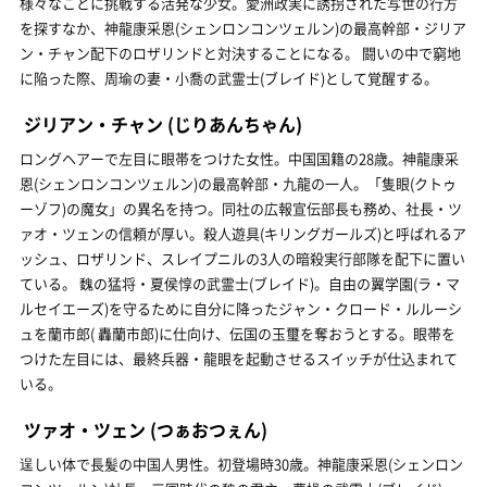
様々なことに挑戦する活発な少女。愛洲政実に誘拐された写世の行方
を探すなか、神龍康采恩(シェンロンコンツェルン)の最高幹部・ジリア
ン・チャン配下のロザリンドと対決することになる。 闘いの中で窮地
に陥った際、周瑜の妻・小喬の武霊士(ブレイド)として覚醒する。
ジリアン・チャン
(じりあんちゃん)
ロングヘアーで左目に眼帯をつけた女性。中国国籍の28歳。神龍康采
恩(シェンロンコンツェルン)の最高幹部・九龍の一人。「隻眼(クトゥ
ーゾフ)の魔女」の異名を持つ。同社の広報宣伝部長も務め、社長・ツ
ァオ・ツェンの信頼が厚い。殺人遊具(キリングガールズ)と呼ばれるア
ッシュ、ロザリンド、スレイプニルの3人の暗殺実行部隊を配下に置い
ている。 魏の猛将・夏侯惇の武霊士(ブレイド)。自由の翼学園(ラ・マ
ルセイエーズ)を守るために自分に降ったジャン・クロード・ルルーシ
ュを蘭市郎( 轟蘭市郎)に仕向け、伝国の玉璽を奪おうとする。眼帯を
つけた左目には、最終兵器・龍眼を起動させるスイッチが仕込まれて
いる。
ツァオ・ツェン
(つぁおつぇん)
逞しい体で長髪の中国人男性。初登場時30歳。神龍康采恩(シェンロン