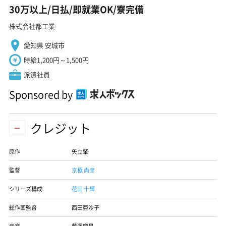
30万以上/日払/即就業OK/寮完備
株式会社都工業
愛知県 安城市
時給1,200円～1,500円
派遣社員
Sponsored by
クレジット
原作
矢立肇
監督
京極 尚彦
シリーズ構成
花田 十輝
総作画監督
西田亜沙子