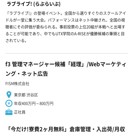
ラブライブ!
(らぶらいぶ)
『ラブライブ!』の登場イベント。全国から選りすぐりのスクールアイ
ドルが一堂に集う大会。パフォーマンスはネット中継され、全国の視
聴者にその評価が委ねられる。事前投票の上位20組が本戦へと出場す
ることが可能であり、中でもUTX学院のA-RISEが優勝候補の筆頭と目
されている。
f3 管理マネージャー候補「経理」/Webマーケティ
ング・ネット広告
FISM株式会社
東京都 渋谷区
年収400万円～800万円
正社員
「今だけ!寮費2ヶ月無料」倉庫管理・入出荷/月収