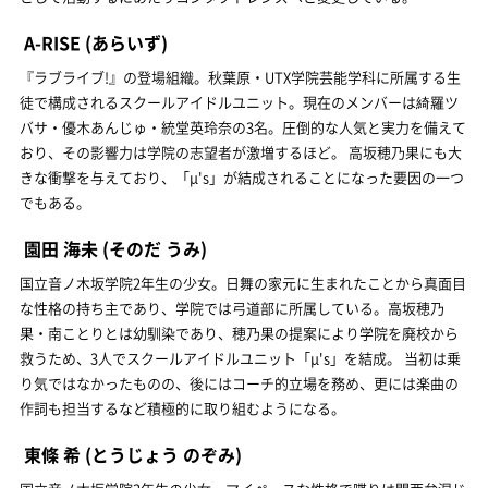
A-RISE
(あらいず)
『ラブライブ!』の登場組織。秋葉原・UTX学院芸能学科に所属する生
徒で構成されるスクールアイドルユニット。現在のメンバーは綺羅ツ
バサ・優木あんじゅ・統堂英玲奈の3名。圧倒的な人気と実力を備えて
おり、その影響力は学院の志望者が激増するほど。 高坂穂乃果にも大
きな衝撃を与えており、「μ's」が結成されることになった要因の一つ
でもある。
園田 海未
(そのだ うみ)
国立音ノ木坂学院2年生の少女。日舞の家元に生まれたことから真面目
な性格の持ち主であり、学院では弓道部に所属している。高坂穂乃
果・南ことりとは幼馴染であり、穂乃果の提案により学院を廃校から
救うため、3人でスクールアイドルユニット「μ's」を結成。 当初は乗
り気ではなかったものの、後にはコーチ的立場を務め、更には楽曲の
作詞も担当するなど積極的に取り組むようになる。
東條 希
(とうじょう のぞみ)