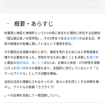
概要・あらすじ
秋葉原と神田と神保町という3つの街に挟まれた場所に所在する伝統校
「国立国立音ノ木坂学院」。その2年生である
高坂穂乃果
はある日、学
校が統廃合の危機に瀕しているという事実を知る。
その要因は生徒数の減少にあり、廃校を免れるためには入学希望者を
増やす必要性があった。学院を守るために動くことを決意した
穂乃果
と親友の
園田海未
、
南ことり
の3人は、近場の人気校・UTX学院を偵察
に行った
穂乃果
からの提案もあり、全国的に流行しているという「ス
クールアイドル」としての活動を開始。
当初は注目も理解もされなかったが、徐々に志を同じくする仲間を増
やし、アイドルの祭典「ラブライブ!
」への出場を目指して一致団結していく。