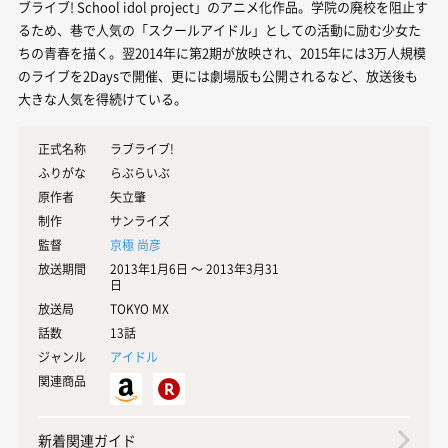
ブライブ! School idol project」のアニメ化作品。学院の廃校を阻止す
るため、巷で人気の「スクールアイドル」としての活動に励む少女た
ちの青春を描く。翌2014年に第2期が放映され、2015年には3万人規模
のライブを2Daysで開催、更には劇場版も公開されるなど、放送後も
大きな人気を得続けている。
正式名称
ラブライブ!
ふりがな
らぶらいぶ
原作者
矢立肇
制作
サンライズ
監督
京極 尚彦
放送期間
2013年1月6日 〜 2013年3月31
日
放送局
TOKYO MX
話数
13話
ジャンル
アイドル
関連商品
新着関連ガイド