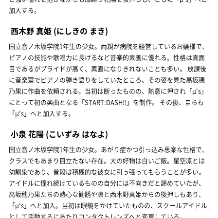
加入する。
西木野 真姫
(にしきの まき)
国立音ノ木坂学院1年生の少女。両親が病院を経営しているお嬢様で、
ピアノの技能や歌唱力に長けるなど音楽的素養に優れる。性格は真面
目であるがプライドが高く、素直になりきれないことも多い。 放課後
に音楽室でピアノの弾き語りをしていたところ、その姿を見た高坂穂
乃果に作曲を依頼される。当初は断ったものの、熱意に押され「μ's」
にとって初の楽曲となる「START:DASH!!」を制作。 その後、自らも
「μ's」へと加入する。
小泉 花陽
(こいずみ はなよ)
国立音ノ木坂学院1年生の少女。あがり症かつ引っ込み思案な性格で、
クラスでもあまり目立たない存在。大の好物は白いご飯。星空凛とは
幼馴染であり、普段は積極的な彼女に引っ張ってもらうことが多い。
アイドルに憧れ続けているものの自分には不向きだと諦めていたが、
高坂穂乃果たちの熱心な勧誘や凛と西木野真姫からの後押しもあり、
「μ's」へと加入。当初は眼鏡をかけていたものの、スクールアイドル
として活動するにあたりコンタクトレンズへと変更している。