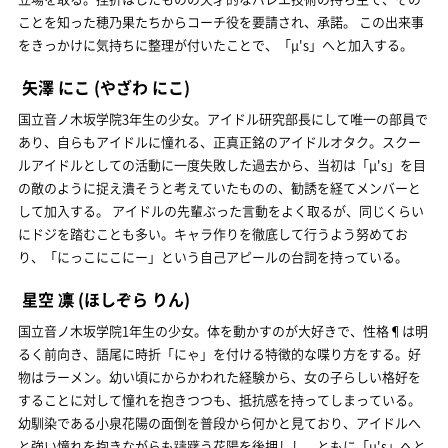
ことを知った穂乃果たちからコーチ役を要請され、承諾。 この出来事
をきっかけに気持ちに整理が付いたことで、「μ's」へと加入する。
矢澤 にこ
(やざわ にこ)
国立音ノ木坂学院3年生の少女。アイドル研究部長にして唯一の部員で
あり、自らもアイドルに憧れる、正真正銘のアイドルオタク。スクー
ルアイドルとしての活動に一度失敗した過去から、当初は「μ's」を目
の敵のように捉え潰そうと考えていたものの、勧誘を経てメンバーと
して加入する。 アイドルの先輩ぶった言動をよく取るが、同じくらい
にドジを踏むことも多い。キャラ作りを徹底して行うよう努めてお
り、「にっこにこにー」という自己アピールの台詞を持っている。
星空 凛
(ほしぞら りん)
国立音ノ木坂学院1年生の少女。体を動かすのが大好きで、性格¶は明
るく前向き、語尾に時折「にゃ」を付ける特徴的な喋り方をする。好
物はラーメン。幼い頃にからかわれた経験から、女の子らしい格好を
することに対して憧れを抱きつつも、抵抗感を持ってしまっている。
幼馴染である小泉花陽の面倒を普段から何かと見ており、アイドルへ
と強い憧れを抱きながらも躊躇う花陽を後押しし、ともに「μ's」へと