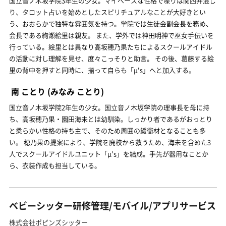
国立音ノ木坂学院3年生の少女。マイペースな性格で喋りは関西弁混じ
り、タロット占いを始めとしたスピリチュアルなことが大好きとい
う、おおらかで独特な雰囲気を持つ。学院では生徒会副会長を務め、
会長である絢瀬絵里は親友。 また、学外では神田明神で巫女手伝いを
行っている。絵里とは異なり高坂穂乃果たちによるスクールアイドル
の活動に対し理解を見せ、度々こっそりと助言。 その後、葛藤する絵
里の背中を押すと同時に、揃って自らも「μ's」へと加入する。
南 ことり
(みなみ ことり)
国立音ノ木坂学院2年生の少女。国立音ノ木坂学院の理事長を母に持
ち、高坂穂乃果・園田海未とは幼馴染。しっかり者であるがおっとり
と柔らかい性格の持ち主で、そのため周囲の緩衝材となることも多
い。 穂乃果の提案により、学院を廃校から救うため、海未を含めた3
人でスクールアイドルユニット「μ's」を結成。手先が器用なことか
ら、衣装作成も担当している。
ベビーシッター研修管理/モバイル/アプリサービス
株式会社ポピンズシッター