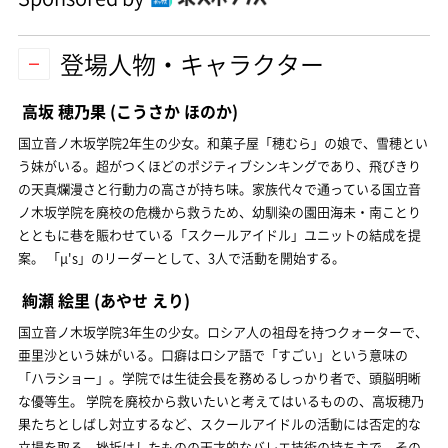
登場人物・キャラクター
高坂 穂乃果
(こうさか ほのか)
国立音ノ木坂学院2年生の少女。和菓子屋「穂むら」の娘で、雪穂とい
う妹がいる。超がつくほどのポジティブシンキングであり、飛びきり
の天真爛漫さと行動力の高さが持ち味。家族代々で通っている国立音
ノ木坂学院を廃校の危機から救うため、幼馴染の園田海未・南ことり
とともに巷を賑わせている「スクールアイドル」ユニットの結成を提
案。 「μ's」のリーダーとして、3人で活動を開始する。
絢瀬 絵里
(あやせ えり)
国立音ノ木坂学院3年生の少女。ロシア人の祖母を持つクォーターで、
亜里沙という妹がいる。口癖はロシア語で「すごい」という意味の
「ハラショー」。学院では生徒会長を務めるしっかり者で、頭脳明晰
な優等生。 学院を廃校から救いたいと考えてはいるものの、高坂穂乃
果たちとしばし対立するなど、スクールアイドルの活動には否定的な
立場を取る。挫折はしたものの天才的なバレエ技術の持ち主で、その