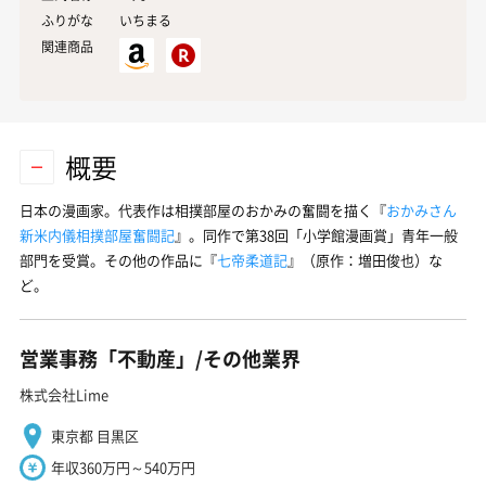
ふりがな
いちまる
関連商品
概要
日本の漫画家。代表作は相撲部屋のおかみの奮闘を描く『
おかみさん
新米内儀相撲部屋奮闘記
』。同作で第38回「小学館漫画賞」青年一般
部門を受賞。その他の作品に『
七帝柔道記
』（原作：増田俊也）な
ど。
営業事務「不動産」/その他業界
株式会社Lime
東京都 目黒区
年収360万円～540万円