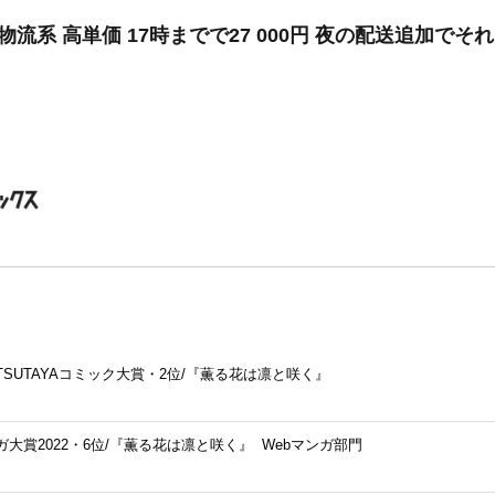
物流系 高単価 17時までで27 000円 夜の配送追加でそ
TSUTAYAコミック大賞・2位/『薫る花は凛と咲く』
ガ大賞2022・6位/『薫る花は凛と咲く』 Webマンガ部門