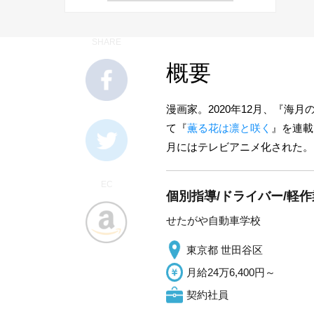
SHARE
概要
漫画家。2020年12月、『海
て『
薫る花は凛と咲く
』を連載
月にはテレビアニメ化された。
EC
個別指導/ドライバー/軽
せたがや自動車学校
東京都 世田谷区
月給24万6,400円～
契約社員