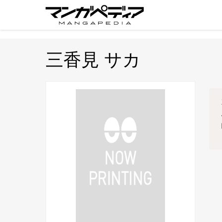
三香見 サカ