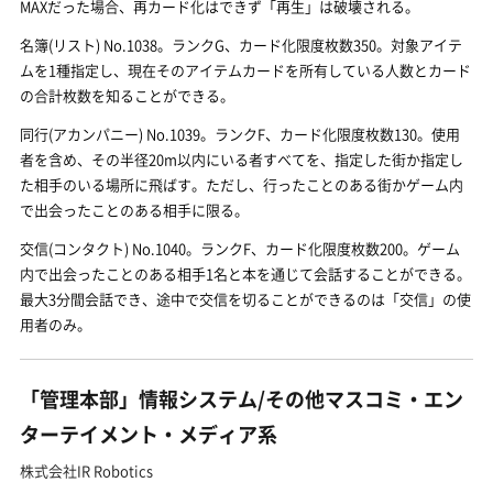
MAXだった場合、再カード化はできず「再生」は破壊される。
名簿(リスト) No.1038。ランクG、カード化限度枚数350。対象アイテ
ムを1種指定し、現在そのアイテムカードを所有している人数とカード
の合計枚数を知ることができる。
同行(アカンパニー) No.1039。ランクF、カード化限度枚数130。使用
者を含め、その半径20m以内にいる者すべてを、指定した街か指定し
た相手のいる場所に飛ばす。ただし、行ったことのある街かゲーム内
で出会ったことのある相手に限る。
交信(コンタクト) No.1040。ランクF、カード化限度枚数200。ゲーム
内で出会ったことのある相手1名と本を通じて会話することができる。
最大3分間会話でき、途中で交信を切ることができるのは「交信」の使
用者のみ。
「管理本部」情報システム/その他マスコミ・エン
ターテイメント・メディア系
株式会社IR Robotics