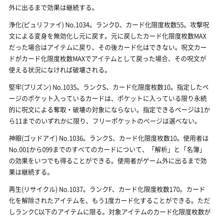
外に出るまで効果は継続する。
浄化(ピュリファイ) No.1034。ランクD、カード化限度枚数55。攻撃呪
文による変身を無効化し元に戻す。元に戻したカード化限度枚数MAX
だった場合はアイテムに戻り、その後カード化はできない。呪文カー
ドがカード化限度枚数MAXでアイテムとして戻った場合、その呪文が
使える状況になければ破壊される。
堅牢(プリズン) No.1035。ランクS、カード化限度枚数10。指定したペ
ージのポケット入っているカードは、ポケットに入っている限り永続
的に呪文による奪取・破壊の対象にならない。指定できるページは1か
ら11までのいずれかに限り、フリーポケットのページは選べない。
神眼(ゴッドアイ) No.1036。ランクS、カード化限度枚数10。使用者は
No.001から099までのすべてのカードについて、「解析」と「名簿」
の効果をいつでも得ることができる。使用者がゲーム外に出るまで効
果は継続する。
再生(リサイクル) No.1037。ランクF、カード化限度枚数170。カード
化を解除されたアイテムを、もう1度カード化することができる。ただ
しランクC以下のアイテムに限る。対象アイテムのカード化限度枚数が