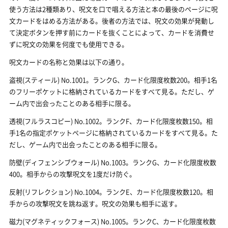
使う方法は2種類あり、呪文を口で唱える方法と本の最後のページに呪
文カードをはめる方法がある。後者の方法では、呪文の効果が発動し
て決定ボタンを押す前にカードを抜くことによって、カードを消費せ
ずに呪文の効果を何度でも使用できる。
呪文カードの名称と効果は以下の通り。
盗視(スティール) No.1001。ランクG、
カード化限度枚数
200。相手1名
のフリーポケットに格納されているカードをすべて見る。ただし、ゲ
ーム内で出会ったことのある相手に限る。
透視(フルラスコピー) No.1002。ランクF、カード化限度枚数150。相
手1名の指定ポケットページに格納されているカードをすべて見る。た
だし、ゲーム内で出会ったことのある相手に限る。
防壁(ディフェンシブウォール) No.1003。ランクG、カード化限度枚数
400。相手からの攻撃呪文を1度だけ防ぐ。
反射(リフレクション) No.1004。ランクE、カード化限度枚数120。相
手からの攻撃呪文を跳ね返す。呪文の効果も相手に返す。
磁力(マグネティックフォース) No.1005。ランクC、カード化限度枚数