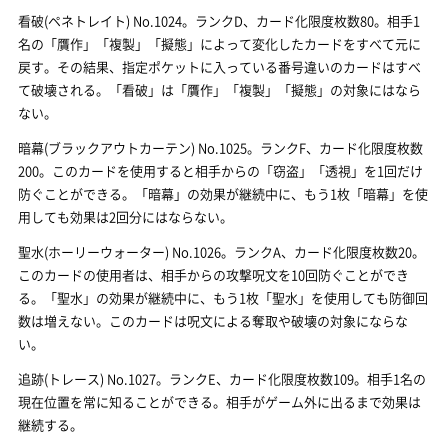
看破(ペネトレイト) No.1024。ランクD、カード化限度枚数80。相手1
名の「贋作」「複製」「擬態」によって変化したカードをすべて元に
戻す。その結果、指定ポケットに入っている番号違いのカードはすべ
て破壊される。「看破」は「贋作」「複製」「擬態」の対象にはなら
ない。
暗幕(ブラックアウトカーテン) No.1025。ランクF、カード化限度枚数
200。このカードを使用すると相手からの「窃盗」「透視」を1回だけ
防ぐことができる。「暗幕」の効果が継続中に、もう1枚「暗幕」を使
用しても効果は2回分にはならない。
聖水(ホーリーウォーター) No.1026。ランクA、カード化限度枚数20。
このカードの使用者は、相手からの攻撃呪文を10回防ぐことができ
る。「聖水」の効果が継続中に、もう1枚「聖水」を使用しても防御回
数は増えない。このカードは呪文による奪取や破壊の対象にならな
い。
追跡(トレース) No.1027。ランクE、カード化限度枚数109。相手1名の
現在位置を常に知ることができる。相手がゲーム外に出るまで効果は
継続する。