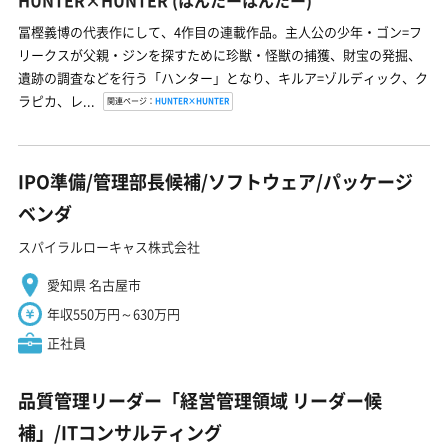
冨樫義博の代表作にして、4作目の連載作品。主人公の少年・ゴン=フ
リークスが父親・ジンを探すために珍獣・怪獣の捕獲、財宝の発掘、
遺跡の調査などを行う「ハンター」となり、キルア=ゾルディック、ク
ラピカ、レ...
関連ページ：
HUNTER×HUNTER
IPO準備/管理部長候補/ソフトウェア/パッケージ
ベンダ
スパイラルローキャス株式会社
愛知県 名古屋市
年収550万円～630万円
正社員
品質管理リーダー「経営管理領域 リーダー候
補」/ITコンサルティング