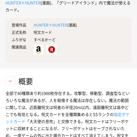
HUNTER×HUNTER
(漫画)、「グリードアイランド」内で魔法が使える
カード。
登場作品
HUNTER×HUNTER
(漫画)
正式名称
呪文カード
ふりがな
すぺるかーど
関連商品
概要
全部で40種類あり約1900枚存在する。攻撃型、移動型、調査型などい
ろいろな魔法があるが、人を殺傷する魔法は存在しない。魔法の範囲
に関しては、近距離呪文は呪者の半径20m以内、遠距離呪文は島中ど
こでも有効となる。呪文カードを全種類集めるとSSランクの
指定ポケ
ットカード
「大天使の息吹」と交換できる。呪文カードはフリーポケ
ットに収納することになるが、フリーポケットはセーブされないた
め、一度ゲームの外に出た場合カードはすべて消えてしまう。呪文を