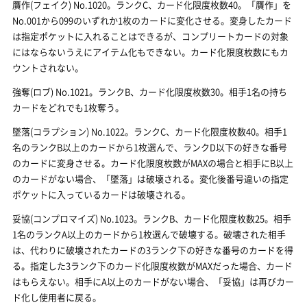
贋作(フェイク) No.1020。ランクC、カード化限度枚数40。「贋作」を
No.001から099のいずれか1枚のカードに変化させる。変身したカード
は指定ポケットに入れることはできるが、コンプリートカードの対象
にはならないうえにアイテム化もできない。カード化限度枚数にもカ
ウントされない。
強奪(ロブ) No.1021。ランクB、カード化限度枚数30。相手1名の持ち
カードをどれでも1枚奪う。
墜落(コラプション) No.1022。ランクC、カード化限度枚数40。相手1
名のランクB以上のカードから1枚選んで、ランクD以下の好きな番号
のカードに変身させる。カード化限度枚数がMAXの場合と相手にB以上
のカードがない場合、「墜落」は破壊される。変化後番号違いの指定
ポケットに入っているカードは破壊される。
妥協(コンプロマイズ) No.1023。ランクB、カード化限度枚数25。相手
1名のランクA以上のカードから1枚選んで破壊する。破壊された相手
は、代わりに破壊されたカードの3ランク下の好きな番号のカードを得
る。指定した3ランク下のカード化限度枚数がMAXだった場合、カード
はもらえない。相手にA以上のカードがない場合、「妥協」は再びカー
ド化し使用者に戻る。