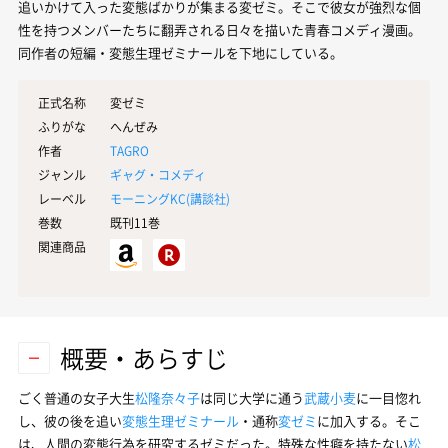
追いかけて入った変態ばかりが集まる変ゼミ。そこで彼女が強烈な個
性を持つメンバーたちに翻弄される日々を描いた青春コメディ漫画。
同作者の短編・変態生理ゼミナールを下地にしている。
正式名称
変ゼミ
ふりがな
へんぜみ
作者
TAGRO
ジャンル
ギャグ・コメディ
レーベル
モーニングKC(
講談社
)
巻数
既刊11巻
関連商品
概要・あらすじ
ごく普通の女子大生
松隆奈々子
は同じ大学に通う
武蔵小麦
に一目惚れ
し、彼の後を追い
変態生理ゼミナール
・通称
変ゼミ
に加入する。そこ
は、人間の変態行為を研究するゼミだった。特殊な性癖を持たない
松