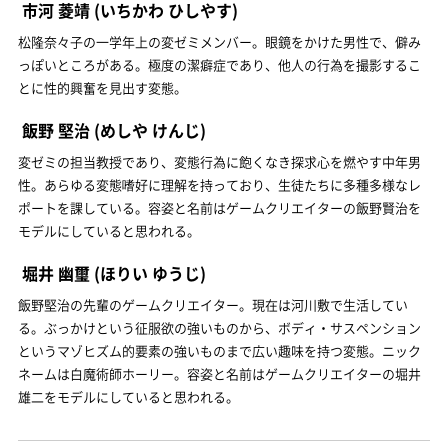
市河 菱靖
(いちかわ ひしやす)
松隆奈々子の一学年上の変ゼミメンバー。眼鏡をかけた男性で、僻み
っぽいところがある。極度の潔癖症であり、他人の行為を撮影するこ
とに性的興奮を見出す変態。
飯野 堅治
(めしや けんじ)
変ゼミの担当教授であり、変態行為に飽くなき探求心を燃やす中年男
性。あらゆる変態嗜好に理解を持っており、生徒たちに多種多様なレ
ポートを課している。容姿と名前はゲームクリエイターの飯野賢治を
モデルにしていると思われる。
堀井 幽璽
(ほりい ゆうじ)
飯野堅治の先輩のゲームクリエイター。現在は河川敷で生活してい
る。ぶっかけという征服欲の強いものから、ボディ・サスペンション
というマゾヒズム的要素の強いものまで広い趣味を持つ変態。ニック
ネームは白魔術師ホーリー。容姿と名前はゲームクリエイターの堀井
雄二をモデルにしていると思われる。