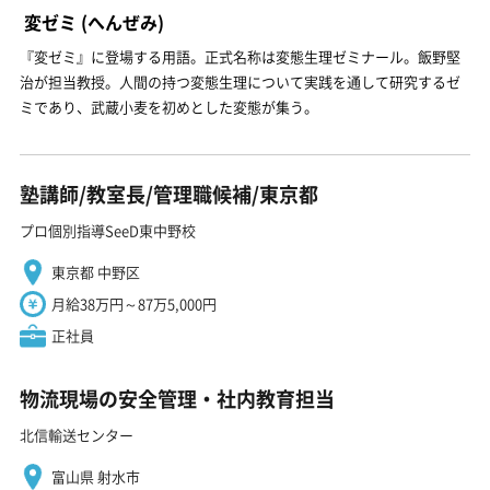
変ゼミ
(へんぜみ)
『変ゼミ』に登場する用語。正式名称は変態生理ゼミナール。飯野堅
治が担当教授。人間の持つ変態生理について実践を通して研究するゼ
ミであり、武蔵小麦を初めとした変態が集う。
塾講師/教室長/管理職候補/東京都
プロ個別指導SeeD東中野校
東京都 中野区
月給38万円～87万5,000円
正社員
物流現場の安全管理・社内教育担当
北信輸送センター
富山県 射水市