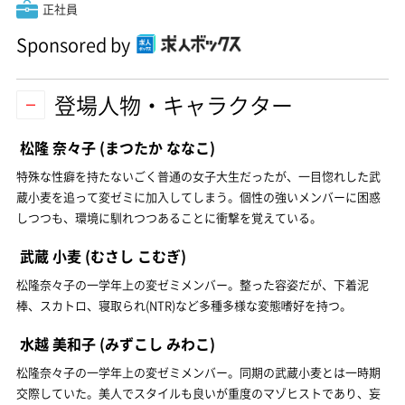
正社員
Sponsored by
登場人物・キャラクター
松隆 奈々子
(まつたか ななこ)
特殊な性癖を持たないごく普通の女子大生だったが、一目惚れした武
蔵小麦を追って変ゼミに加入してしまう。個性の強いメンバーに困惑
しつつも、環境に馴れつつあることに衝撃を覚えている。
武蔵 小麦
(むさし こむぎ)
松隆奈々子の一学年上の変ゼミメンバー。整った容姿だが、下着泥
棒、スカトロ、寝取られ(NTR)など多種多様な変態嗜好を持つ。
水越 美和子
(みずこし みわこ)
松隆奈々子の一学年上の変ゼミメンバー。同期の武蔵小麦とは一時期
交際していた。美人でスタイルも良いが重度のマゾヒストであり、妄