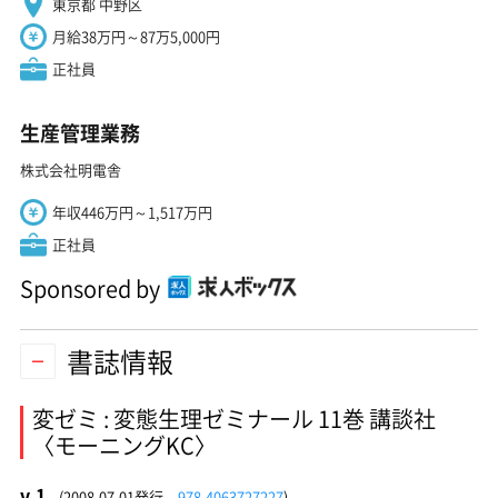
東京都 中野区
月給38万円～87万5,000円
正社員
生産管理業務
株式会社明電舎
年収446万円～1,517万円
正社員
Sponsored by
書誌情報
変ゼミ : 変態生理ゼミナール 11巻 講談社
〈モーニングKC〉
v.1
(2008-07-01発行、
978-4063727227
)