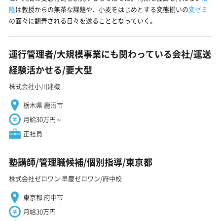
隆
は教授からの無茶な課題や、小麦をはじめとする変態揃いの
変ゼミ
の面々に翻弄される日々を送ることとなっていく。
運行管理者/大規模事業にも関わっている会社/運送
経験活かせる/要大型
株式会社小川建機
栃木県 鹿沼市
月給30万円～
正社員
塾講師/管理職候補/個別指導/東京都
株式会社ゼロワン 早慶ゼロワン/府中校
東京都 府中市
月給30万円