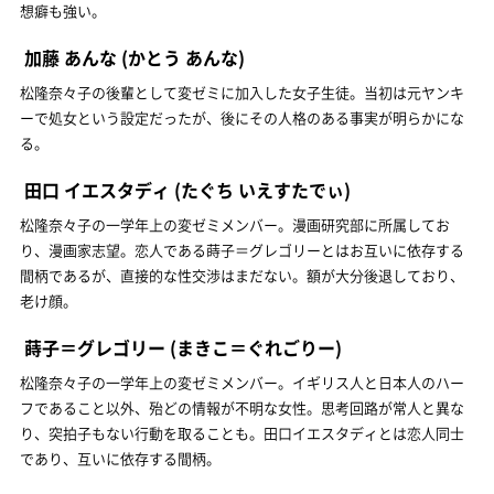
想癖も強い。
加藤 あんな
(かとう あんな)
松隆奈々子の後輩として変ゼミに加入した女子生徒。当初は元ヤンキ
ーで処女という設定だったが、後にその人格のある事実が明らかにな
る。
田口 イエスタディ
(たぐち いえすたでぃ)
松隆奈々子の一学年上の変ゼミメンバー。漫画研究部に所属してお
り、漫画家志望。恋人である蒔子＝グレゴリーとはお互いに依存する
間柄であるが、直接的な性交渉はまだない。額が大分後退しており、
老け顔。
蒔子＝グレゴリー
(まきこ＝ぐれごりー)
松隆奈々子の一学年上の変ゼミメンバー。イギリス人と日本人のハー
フであること以外、殆どの情報が不明な女性。思考回路が常人と異な
り、突拍子もない行動を取ることも。田口イエスタディとは恋人同士
であり、互いに依存する間柄。