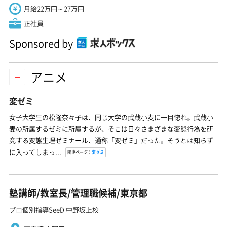
月給22万円～27万円
正社員
Sponsored by
アニメ
変ゼミ
女子大学生の松隆奈々子は、同じ大学の武蔵小麦に一目惚れ。武蔵小
麦の所属するゼミに所属するが、そこは日々さまざまな変態行為を研
究する変態生理ゼミナール、通称「変ゼミ」だった。そうとは知らず
に入ってしまっ...
関連ページ：
変ゼミ
塾講師/教室長/管理職候補/東京都
プロ個別指導SeeD 中野坂上校