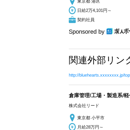
東京都 港区
日給2万4,101円～
契約社員
Sponsored by
関連外部リン
http://bluehearts.xxxxxxxx.jp/t
倉庫管理/工場・製造系/軽
株式会社リード
東京都 小平市
月給28万円～