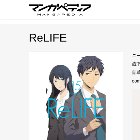
ReLIFE
ニ
歳
宵
c