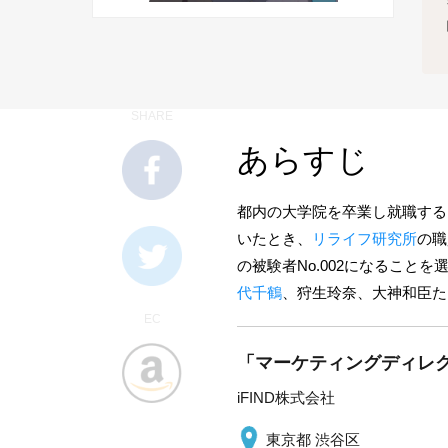
SHARE
あらすじ
都内の大学院を卒業し就職する
いたとき、
リライフ研究所
の職
の被験者No.002になることを
代千鶴
、狩生玲奈、大神和臣た
EC
「マーケティングディレク
iFIND株式会社
東京都 渋谷区