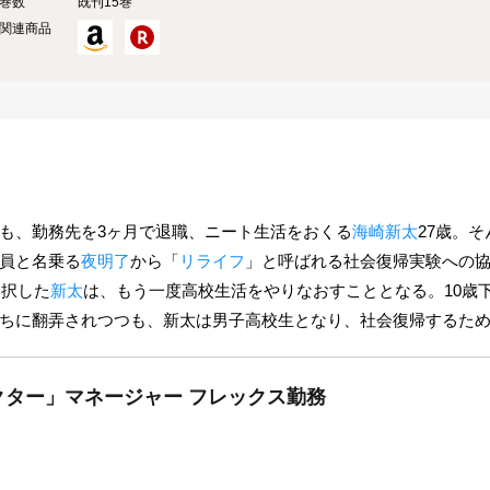
巻数
既刊15巻
関連商品
も、勤務先を3ヶ月で退職、ニート生活をおくる
海崎新太
27歳。
員と名乗る
夜明了
から「
リライフ
」と呼ばれる社会復帰実験への
選択した
新太
は、もう一度高校生活をやりなおすこととなる。10歳
ちに翻弄されつつも、新太は男子高校生となり、社会復帰するた
ター」マネージャー フレックス勤務