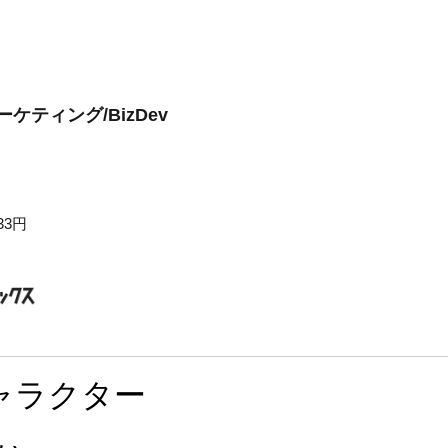
ケティング/BizDev
33円
ャラクター