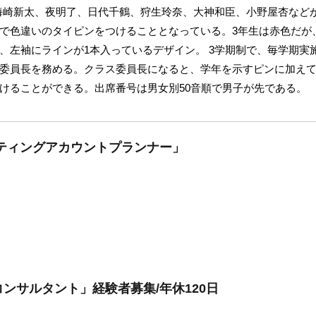
校。海崎新太、夜明了、日代千鶴、狩生玲奈、大神和臣、小野屋杏など
で色違いのタイピンをつけることとなっている。3年生は赤色だが
、左袖にラインが1本入っているデザイン。 3学期制で、毎学期実
委員長を務める。クラス委員長になると、学年を示すピンに加え
けることができる。出席番号は男女別50音順で男子が先である。
ティングアカウントプランナー」
ンサルタント」経験者募集/年休120日