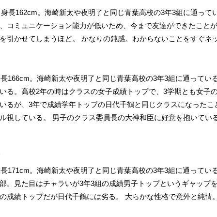
女。身長162cm。海崎新太や夜明了と同じ青葉高校の3年3組に通って
、コミュニケーション能力が低いため、今まで友達ができたこと
を引かせてしまうほど。 かなりの鈍感。わからないことをすぐネ
身長166cm。海崎新太や夜明了と同じ青葉高校の3年3組に通ってい
いる。高校2年の時はクラスの女子成績トップで、3学期とも女子
いるが、3年で成績学年トップの日代千鶴と同じクラスになったこ
ル視している。 男子のクラス委員長の大神和臣に好意を抱いてい
)
身長171cm。海崎新太や夜明了と同じ青葉高校の3年3組に通って
部。見た目はチャラいが3年3組の成績男子トップというギャップを
の成績トップだが日代千鶴には劣る。 大らかな性格で意外と純情