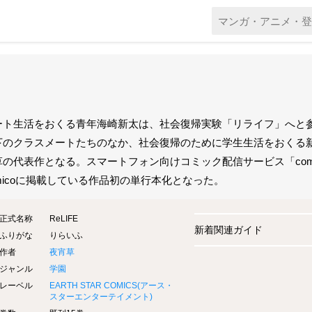
ート生活をおくる青年海崎新太は、社会復帰実験「リライフ」へと参
下のクラスメートたちのなか、社会復帰のために学生生活をおくる
草の代表作となる。スマートフォン向けコミック配信サービス「comi
omicoに掲載している作品初の単行本化となった。
正式名称
ReLIFE
新着関連ガイド
ふりがな
りらいふ
作者
夜宵草
ジャンル
学園
レーベル
EARTH STAR COMICS(
アース・
スターエンターテイメント
)