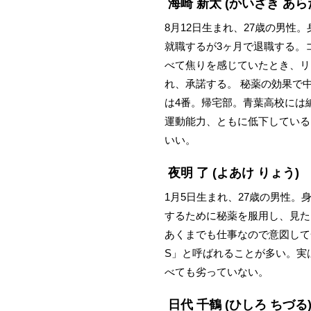
海崎 新太
(かいざき あら
8月12日生まれ、27歳の男性
就職するが3ヶ月で退職する。
べて焦りを感じていたとき、リ
れ、承諾する。 秘薬の効果で
は4番。帰宅部。青葉高校には
運動能力、ともに低下している
いい。
夜明 了
(よあけ りょう)
1月5日生まれ、27歳の男性。
するために秘薬を服用し、見た
あくまでも仕事なので意図して
S」と呼ばれることが多い。実
べても劣っていない。
日代 千鶴
(ひしろ ちづる