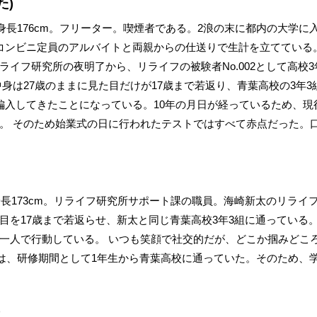
た)
。身長176cm。フリーター。喫煙者である。2浪の末に都内の大学
コンビニ定員のアルバイトと両親からの仕送りで生計を立てている
ライフ研究所の夜明了から、リライフの被験者No.002として高校
中身は27歳のままに見た目だけが17歳まで若返り、青葉高校の3年
編入してきたことになっている。10年の月日が経っているため、現
。 そのため始業式の日に行われたテストではすべて赤点だった。
身長173cm。リライフ研究所サポート課の職員。海崎新太のリラ
目を17歳まで若返らせ、新太と同じ青葉高校3年3組に通っている。
一人で行動している。 いつも笑顔で社交的だが、どこか掴みどこ
は、研修期間として1年生から青葉高校に通っていた。そのため、
)