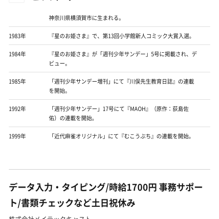
神奈川県横須賀市に生まれる。
1983年
『星のお姫さま』で、第13回小学館新人コミック大賞入選。
1984年
『星のお姫さま』が「週刊少年サンデー」5号に掲載され、デ
ビュー。
1985年
「週刊少年サンデー増刊」にて『川俣先生教育日誌』の連載
を開始。
1992年
「週刊少年サンデー」17号にて『MAOH』（原作：荻島佐
佑）の連載を開始。
1999年
「近代麻雀オリジナル」にて『むこうぶち』の連載を開始。
データ入力・タイピング/時給1700円 事務サポー
ト/書類チェックなど土日祝休み
株式会社メイテックキャスト