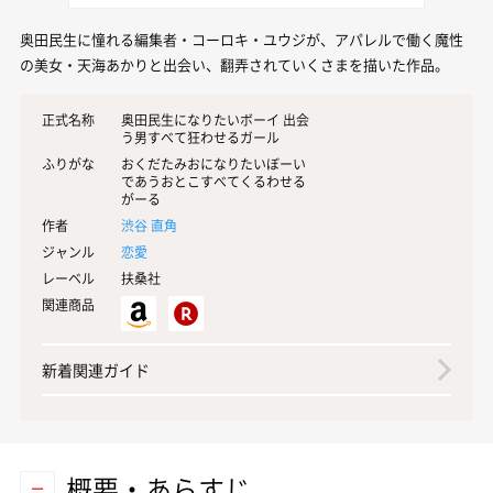
奥田民生に憧れる編集者・コーロキ・ユウジが、アパレルで働く魔性
の美女・天海あかりと出会い、翻弄されていくさまを描いた作品。
正式名称
奥田民生になりたいボーイ 出会
う男すべて狂わせるガール
ふりがな
おくだたみおになりたいぼーい
であうおとこすべてくるわせる
がーる
作者
渋谷 直角
ジャンル
恋愛
レーベル
扶桑社
関連商品
新着関連ガイド
概要・あらすじ