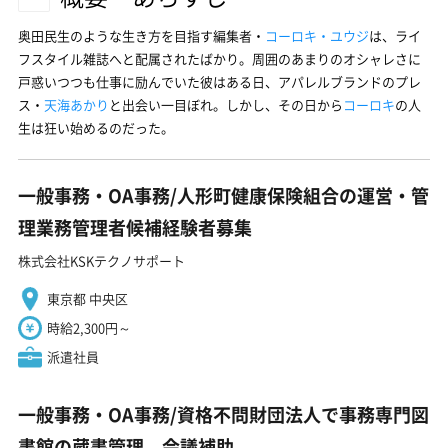
奥田民生のような生き方を目指す編集者・
コーロキ・ユウジ
は、ライ
フスタイル雑誌へと配属されたばかり。周囲のあまりのオシャレさに
戸惑いつつも仕事に励んでいた彼はある日、アパレルブランドのプレ
ス・
天海あかり
と出会い一目ぼれ。しかし、その日から
コーロキ
の人
生は狂い始めるのだった。
一般事務・OA事務/人形町健康保険組合の運営・管
理業務管理者候補経験者募集
株式会社KSKテクノサポート
東京都 中央区
時給2,300円～
派遣社員
一般事務・OA事務/資格不問財団法人で事務専門図
書館の蔵書管理、会議補助