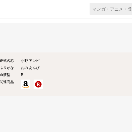
正式名称
小野 アンビ
ふりがな
おの あんび
血液型
B
関連商品