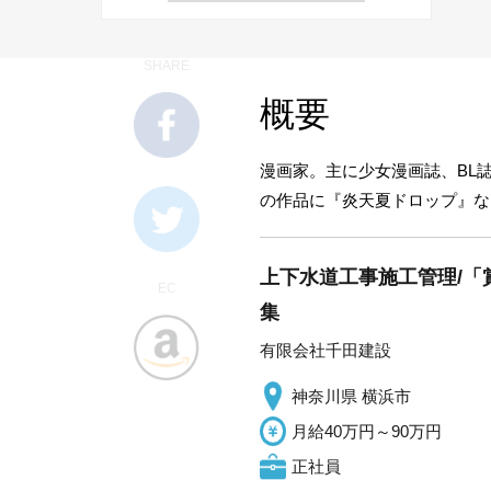
SHARE
概要
漫画家。主に少女漫画誌、BL誌
の作品に『炎天夏ドロップ』な
上下水道工事施工管理/「
EC
集
有限会社千田建設
神奈川県 横浜市
月給40万円～90万円
正社員