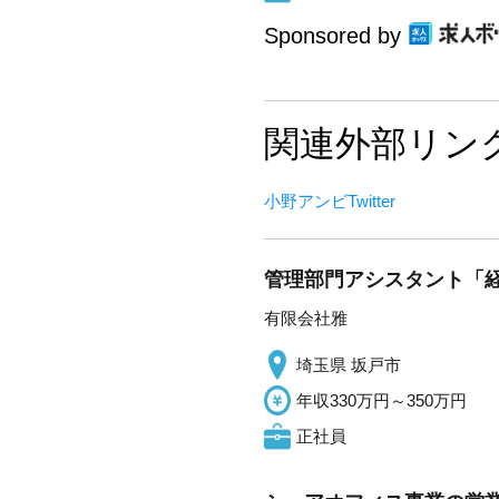
Sponsored by
関連外部リン
小野アンビTwitter
管理部門アシスタント「経
有限会社雅
埼玉県 坂戸市
年収330万円～350万円
正社員