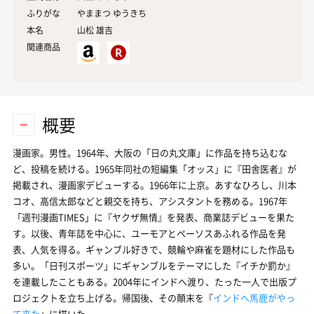
ふりがな
やままつ ゆうきち
本名
山松
雄吉
関連商品
概要
漫画家。男性。1964年、大阪の「日の丸文庫」に作品を持ち込むな
ど、投稿を続ける。1965年同社の短編集「オッス」に『田舎医者』が
掲載され、漫画家デビューする。1966年に上京。あすなひろし、川本
コオ、高信太郎などと親交を持ち、アシスタントを務める。1967年
「週刊漫画TIMES」に『ヤクザ無情』を発表、商業誌デビューを果た
す。以後、青年誌を中心に、ユーモアとペーソスあふれる作品を発
表、人気を得る。ギャンブル好きで、競輪や麻雀を題材にした作品も
多い。「日刊スポーツ」にギャンブルをテーマにした『イチか罰か』
を連載したこともある。2004年にインドへ渡り、たった一人で出版プ
ロジェクトを立ち上げる。帰国後、その顛末を『
インドへ馬鹿がやっ
て来た
』に描いた。