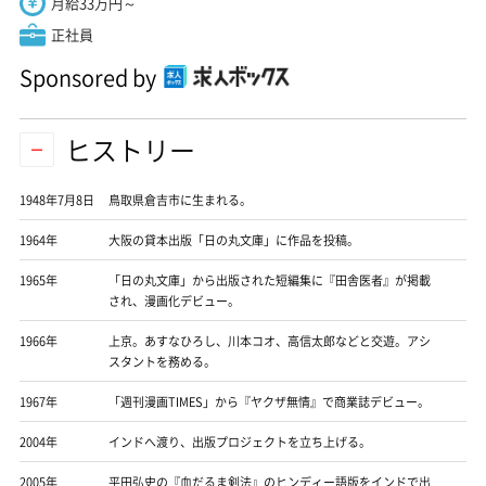
月給33万円～
正社員
Sponsored by
ヒストリー
1948年7月8日
鳥取県倉吉市に生まれる。
1964年
大阪の貸本出版「日の丸文庫」に作品を投稿。
1965年
「日の丸文庫」から出版された短編集に『田舎医者』が掲載
され、漫画化デビュー。
1966年
上京。あすなひろし、川本コオ、高信太郎などと交遊。アシ
スタントを務める。
1967年
「週刊漫画TIMES」から『ヤクザ無情』で商業誌デビュー。
2004年
インドへ渡り、出版プロジェクトを立ち上げる。
2005年
平田弘史の『血だるま剣法』のヒンディー語版をインドで出