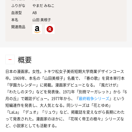
ふりがな
やまだ みねこ
血液型
AB
本名
山田
美根子
関連商品
概要
日本の漫画家。女性。トキワ松女子美術短期大学商業デザインコース
卒。1969年、本名の「山田美根子」名義で、『春の歌』を貸本単行本
「学園カレンダー」に掲載。漫画家デビューとなる。『風だけが』
『わたしのヌウ』などを発表後、1971年「別冊マーガレット」から『6
月の丘』で雑誌デビュー。1977年から、『
最終戦争シリーズ
』という
短編連作を発表し、大人気となる。同シリーズは「花とゆめ」
「LaLa」「デュオ」「リュウ」など、掲載誌を変えながら長期にわた
って発表された。漫画家のほかに、『花咲く帝王の樹々』シリーズな
ど、小説家としても活動する。