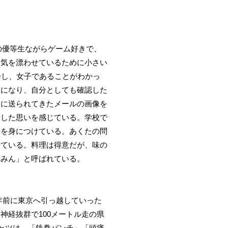
の優等生ながらゲーム好きで、
囲気を漂わせているために小さい
会し、女子であることがわかっ
とになり、自分としても確認した
たに送られてきたメールの画像を
やした思いを感じている。学校で
服を身につけている。あくたの問
せている。料理は得意だが、味の
やみん」と呼ばれている。
年前に東京へ引っ越していった
経抜群で100メートル走の県
ャツは、「鉄拳パンチ」「頭痛