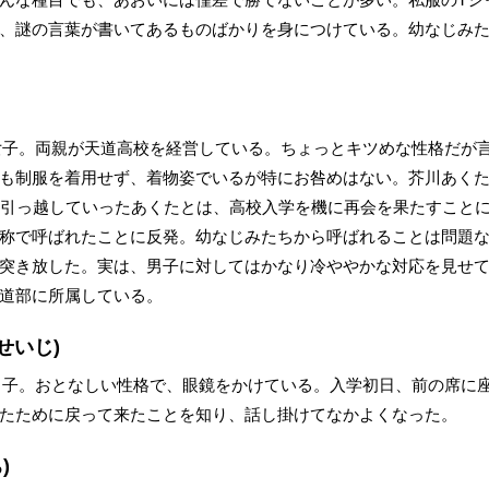
、謎の言葉が書いてあるものばかりを身につけている。幼なじみ
女子。両親が天道高校を経営している。ちょっとキツめな性格だが
も制服を着用せず、着物姿でいるが特にお咎めはない。芥川あく
へ引っ越していったあくたとは、高校入学を機に再会を果たすことに
称で呼ばれたことに反発。幼なじみたちから呼ばれることは問題
突き放した。実は、男子に対してはかなり冷ややかな対応を見せ
道部に所属している。
せいじ)
男子。おとなしい性格で、眼鏡をかけている。入学初日、前の席に
たために戻って来たことを知り、話し掛けてなかよくなった。
)