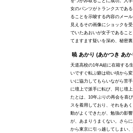
をつかみ取ることに成功。入学
女のパンツがトランクスである
ることを示唆する内容のメール
見えるその画像にショックを受
でいたあおいが女子であること
てますます疑いを深め、秘密裏
暁 あかり
(あかつき あか
天道高校の1年A組に在籍する
いですぐ転ぶ癖は幼い頃から変
いに協力してもらいながら苦手
に壇上で派手に転び、同じ壇上
たとは、10年ぶりの再会を喜
スを着用しており、それをあく
動がよくできたが、勉強の影響
が、あまりうまくない。さらに
から東京に引っ越してしまい、