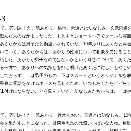
い)
女子。芥川あくた、暁あかり、桃地、天道とは幼なじみ。文武両道
遊んだ大のなかよしだった。もともとショートヘアでクールな雰
あくたからは男子だと勘違いされていた。10年ぶりにあくたと再
いていく。あくたからは、あかりの性別について相談を受けるこ
話した。あかりが男子なのではないかという疑惑について、あく
る一方で、あかりへの気持ちを打ち明けたあくたに対し、もやも
しておらず、上は男子のもの、下はスカートというオリジナルな
警察に電話をかけるポーズを見せるため、いつもあくたをビビら
味付けにならないことを悩んでいる。幼なじみたちからは、「は
女子。芥川あくた、暁あかり、速水あおい、天道とは幼なじみ。10
会を果たすことになった。健康色黒系の元気いっぱいな人物。運動神
んな種目でも、あおいには僅差で勝てないことが多い。私服のTシ