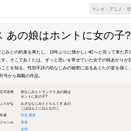
 あの娘はホントに女の子?
なじみとの約束を果たし、10年ぶりに懐かしい町へと戻って来た芥
たす。そこであくたは、ずっと思いを寄せていた女子の暁あかりが
ることを知る。性別不詳の幼なじみの秘密に迫るあくたの姿を描く、
8月号から掲載の作品。
正式名称
幼なじみとトランクス あの娘は
ホントに女の子?
ふりがな
おさななじみととらんくす あの
こはほんとにおんなのこ
作者
吉原 雅彦
ジャンル
青春
友情