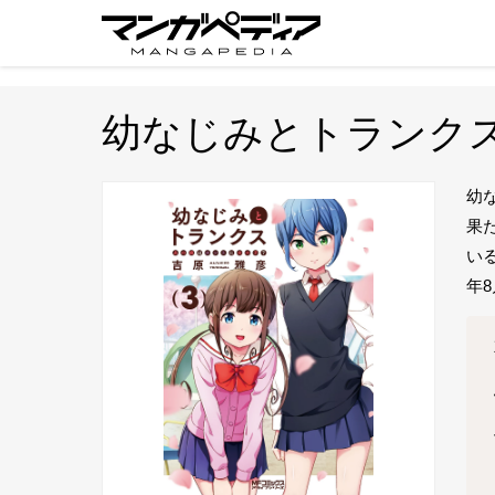
幼なじみとトランクス
幼
果
い
年