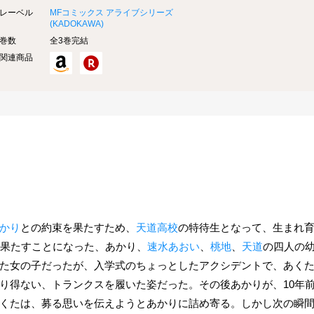
レーベル
MFコミックス アライブシリーズ
(
KADOKAWA
)
巻数
全3巻完結
関連商品
かり
との約束を果たすため、
天道高校
の特待生となって、生まれ
を果たすことになった、あかり、
速水あおい
、
桃地
、
天道
の四人の
た女の子だったが、入学式のちょっとしたアクシデントで、あく
り得ない、トランクスを履いた姿だった。その後あかりが、10年
くたは、募る思いを伝えようとあかりに詰め寄る。しかし次の瞬