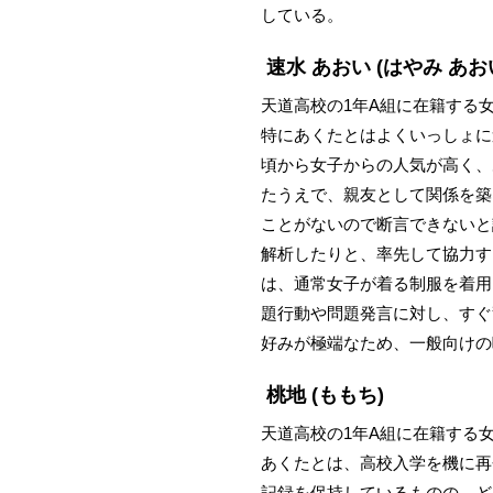
している。
速水 あおい
(はやみ あお
天道高校の1年A組に在籍する
特にあくたとはよくいっしょに
頃から女子からの人気が高く、
たうえで、親友として関係を築
ことがないので断言できないと
解析したりと、率先して協力す
は、通常女子が着る制服を着用
題行動や問題発言に対し、すぐ
好みが極端なため、一般向けの
桃地
(ももち)
天道高校の1年A組に在籍する
あくたとは、高校入学を機に再
記録を保持しているものの、ど