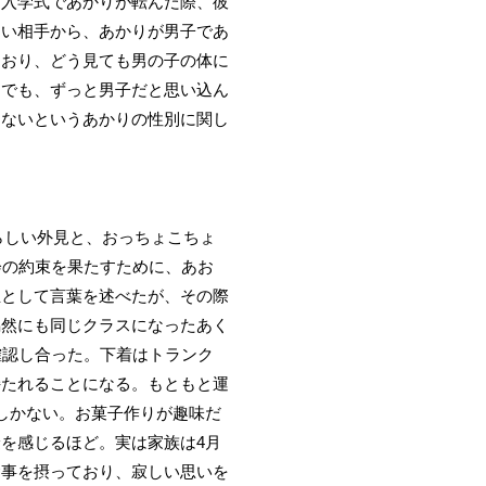
も入学式であかりが転んだ際、彼
ない相手から、あかりが男子であ
ており、どう見ても男の子の体に
こでも、ずっと男子だと思い込ん
らないというあかりの性別に関し
らしい外見と、おっちょこちょ
会の約束を果たすために、あお
生として言葉を述べたが、その際
偶然にも同じクラスになったあく
確認し合った。下着はトランク
持たれることになる。もともと運
しかない。お菓子作りが趣味だ
を感じるほど。実は家族は4月
食事を摂っており、寂しい思いを