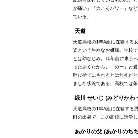
が痛い」「力こそパワー」など
ている。
天道
天道高校の1年A組に在籍する
姿という生粋なお嬢様。学校で
とは幼なじみ。10年前に東京
ったあくたから、「めー」と愛
呼び捨てにされるとは無礼だと
ましな状況である。高校では茶
緑川 せいじ
(みどりかわ 
天道高校の1年A組に在籍する
町の出身で、この高校に進学し
あかりの父
(あかりのちち