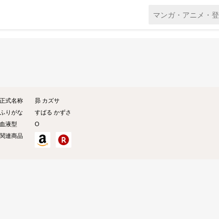
正式名称
昴 カズサ
ふりがな
すばる かずさ
血液型
O
関連商品