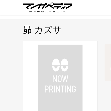
昴 カズサ