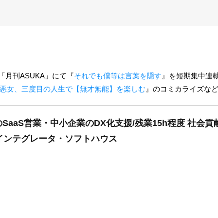
A「月刊ASUKA」にて『
それでも僕等は言葉を隠す
』を短期集中連
悪女、三度目の人生で【無才無能】を楽しむ
』のコミカライズな
aaS営業・中小企業のDX化支援/残業15h程度 社会貢
ムインテグレータ・ソフトハウス