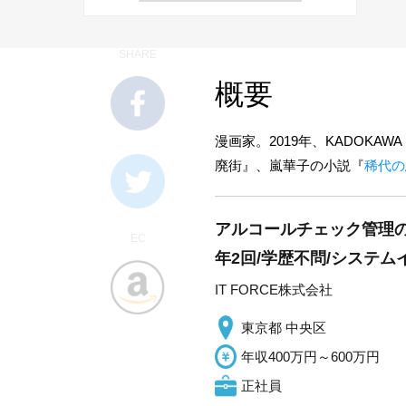
SHARE
概要
漫画家。2019年、KADOKAW
廃街』、嵐華子の小説『
稀代の
アルコールチェック管理のS
EC
年2回/学歴不問/システ
IT FORCE株式会社
東京都 中央区
年収400万円～600万円
正社員