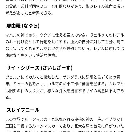
の父親。超科学国家ミューとも関わりがあり、聖ジレイル滅亡に深い
考えがあったと考察できる。
那由羅
(なゆら)
マハルの姉であり、ツクメに仕える亜人の少女。ヴェルヌでのレアル
のお目付け役として行動を共にする。亜人の自分に対しても分け隔て
なく接してくれるカルマとツクメを尊敬している。レアルに対しては
遠慮なく物をいう快活な性格。
サイ・シザース
(さいしざーす)
ヴェルヌにてカルマと接触した、サングラスに黒服と黒ずくめの青
年。ミューの名を出し、カルマの和平工作に苦言を呈する。カルマと
は旧知の仲のようだが、様々な介入を提言するサイの真意は不明であ
る。
スレイプニール
この世界でルーンマスカーと総称される機械の神の一柱。イグラット
王国を守護するルーンマスカーであり、巨大な馬の首元に角がついた