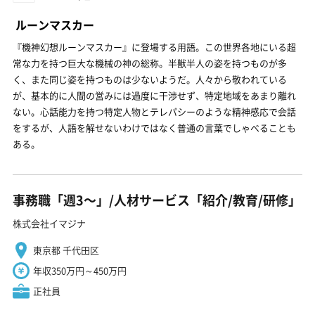
ルーンマスカー
『機神幻想ルーンマスカー』に登場する用語。この世界各地にいる超
常な力を持つ巨大な機械の神の総称。半獣半人の姿を持つものが多
く、また同じ姿を持つものは少ないようだ。人々から敬われている
が、基本的に人間の営みには過度に干渉せず、特定地域をあまり離れ
ない。心話能力を持つ特定人物とテレパシーのような精神感応で会話
をするが、人語を解せないわけではなく普通の言葉でしゃべることも
ある。
事務職「週3〜」/人材サービス「紹介/教育/研修」
株式会社イマジナ
東京都 千代田区
年収350万円～450万円
正社員