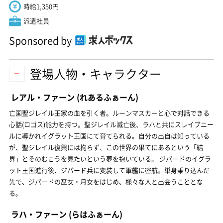
時給1,350円
派遣社員
Sponsored by
登場人物・キャラクター
レアル・ファーン
(れあるふぁーん)
亡国聖ジレイル王家の血を引く者。ルーンマスカーと心で対話できる
心話(ロゴス)能力を持つ。聖ジレイル滅亡後、ラハと共にスレイブニー
ルに導かれイグラット王国にて育てられる。自分の出自は知っている
が、聖ジレイル復興には拘らず、この世界の果てにあるという「結
界」とそのむこうを見たいという夢を抱いている。 ジパードのイグラ
ット王国進行後、ジパード兵に変装して軍艦に密航。単身乗り込んだ
先で、ジパードの巫女・月女をはじめ、様々な人と出会うこととな
る。
ラハ・ファーン
(らはふぁーん)