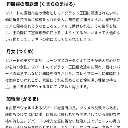
句魔羅の魔覇流
(くまらのまはる)
ジパードの宣戦布告の使者としてイグラット王国に派遣された少年。
頭に角を持ち顔に紋様を入れた亜人。布告前に捕らえられ、秘密裏に
ニアに殺害されそうなところをレアルに助けられる。その後牢を脱
し、王の間にて宣戦布告の口上をしようとするが、かえって大儀のな
い行動として、アギトの命によって切られてしまう。
月女
(つくめ)
ジパードの巫女であり、ルーンマスカータケミカズチが選んだ心話能
力を持つ女性。ジパードのイグラット王国侵攻途中に現れ、戦はジパ
ードの本意ではないと和睦を持ちかけた。スレイプニールに和睦口上
は詭弁といわれるが、素直にそれを認めるなど懐の深い性格の持ち
主。後に自由都市ヴェルヌにてレアルと再会する。
加留摩
(かるま)
自由都市ヴェルヌあるジパード総督府の長。ツクメの父親でもある。
護衛もつけずに町に出、暗殺者に襲われても平然としている豪胆な性
格の持ち主。ジパードの権力を笠に着ない統治方式でヴェルヌの実力
者達からは好意を持たれている。本名はカルマ・ファーンでありレア