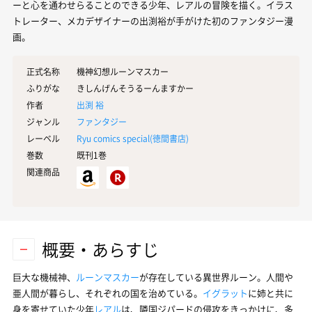
ーと心を通わせらることのできる少年、レアルの冒険を描く。イラス
トレーター、メカデザイナーの出渕裕が手がけた初のファンタジー漫
画。
正式名称
機神幻想ルーンマスカー
ふりがな
きしんげんそうるーんますかー
作者
出渕 裕
ジャンル
ファンタジー
レーベル
Ryu comics special(
徳間書店
)
巻数
既刊1巻
関連商品
概要・あらすじ
巨大な機械神、
ルーンマスカー
が存在している異世界ルーン。人間や
亜人間が暮らし、それぞれの国を治めている。
イグラット
に姉と共に
身を寄せていた少年
レアル
は、隣国ジパードの侵攻をきっかけに、多