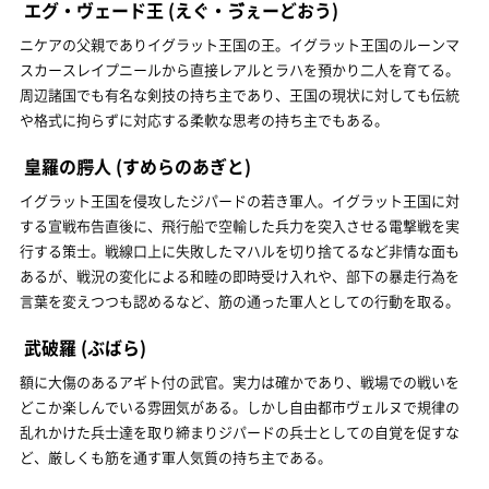
エグ・ヴェード王
(えぐ・ゔぇーどおう)
ニケアの父親でありイグラット王国の王。イグラット王国のルーンマ
スカースレイプニールから直接レアルとラハを預かり二人を育てる。
周辺諸国でも有名な剣技の持ち主であり、王国の現状に対しても伝統
や格式に拘らずに対応する柔軟な思考の持ち主でもある。
皇羅の腭人
(すめらのあぎと)
イグラット王国を侵攻したジパードの若き軍人。イグラット王国に対
する宣戦布告直後に、飛行船で空輸した兵力を突入させる電撃戦を実
行する策士。戦線口上に失敗したマハルを切り捨てるなど非情な面も
あるが、戦況の変化による和睦の即時受け入れや、部下の暴走行為を
言葉を変えつつも認めるなど、筋の通った軍人としての行動を取る。
武破羅
(ぶばら)
額に大傷のあるアギト付の武官。実力は確かであり、戦場での戦いを
どこか楽しんでいる雰囲気がある。しかし自由都市ヴェルヌで規律の
乱れかけた兵士達を取り締まりジパードの兵士としての自覚を促すな
ど、厳しくも筋を通す軍人気質の持ち主である。