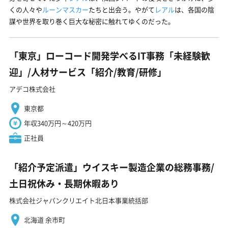
くの人々や
ルーンマスカー
たちと出会う。やがて
レアル
は、各国の陰
謀や世界を取り巻く巨大な秘密に触れてゆくのだった。
「東京」ローコード開発学べるIT事務「未経験歓
迎」/人材サービス「紹介/教育/研修」
アデコ株式会社
東京都
年収340万円～420万円
正社員
「紹介予定派遣」ウイスキー製造企業の総務事務/
土日祝休み・長期休暇あり
株式会社ジャパンクリエイト北日本事業統括部
北海道 余市町