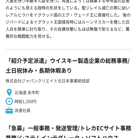
人面を持つ半獣半人姿を持つ。角度によっては騎乗する甲冑姿の武者
のようにも見える独特の形状をしている。聖ジレイル滅亡の際に幼い
レアルとラハをイグラット国のエグ・ヴェード王に直接托した。 後の
ジパードによるイグラット王国侵攻時にはルーンマスカーを模した巨
人兵を簡単に討ち取り、その自爆攻撃にもほぼ無傷で耐えるなど、驚
異的な戦闘能力を見せる。
「紹介予定派遣」ウイスキー製造企業の総務事務/
土日祝休み・長期休暇あり
株式会社ジャパンクリエイト北日本事業統括部
北海道 余市町
時給1,350円
派遣社員
「急募」一般事務・発送管理/トレカECサイト事務
業務/システムインテグレータ・ソフトハウス