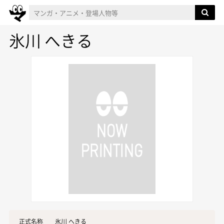
氷川 へきる
正式名称
氷川 へきる