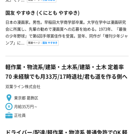
国友 やすゆき
(くにとも やすゆき)
日本の漫画家。男性。早稲田大学商学部卒業。大学在学中は漫画研究
会に所属し、先輩の勧めで漫画賞への応募を始める。1973年、『最後
の少年野球』で第6回手塚賞佳作を受賞。翌年、同作が「増刊少年ジャ
ンプ」に...
関連ページ：
国友 やすゆき
軽作業・物流系/建築・土木系/建築・土木 定着率
70 未経験でも月33万/17時退社/君も道を作る側へ
双葉ライン株式会社
東京都 葛飾区
月給35万円～
正社員
ドライバー/配達/軽作業・物流系 普通免許でOK 軽