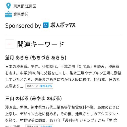
東京都 江東区
業務委託
Sponsored by
関連キーワード
望月 あきら
(もちづき あきら)
日本の漫画家。男性。少年時代、手塚治虫『新宝島』を読み、漫画家
を志す。中学3年の時に父親を亡くし、製氷工場やナプキン工場に勤務
していたところ、佐藤まさあきに招かれ大阪に移住。1957年、日の丸
文庫より...
関連ページ：
望月 あきら
三山 のぼる
(みやま のぼる)
漫画家。男性。熊本県立八代工業高等学校電気科卒業。18歳のときに
上京し、デザイン会社に務める。その後、池沢さとしのアシスタント
を経て、村野守美に師事。1977年「週刊少年ジャンプ」から『男!文
太』でデ...
関連ページ：
三山 のぼる