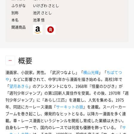
ふりがな
いけざわ さとし
別称
池沢 さとし
本名
池澤
悟
関連商品
概要
漫画家、小説家。男性。「武沢つなよし」「
横山光輝
」「
ちばてつ
や
」などに影響されて、中学1年から漫画を描き始める。高校3年で
「
望月あきら
」のアシスタントになり、1968年『怪童のひびき』が
「週刊少年ジャンプ」の第1回新人賞佳作を受賞。その後、1970年「週
刊少年ジャンプ」に『
あらし!三匹
』を連載し、人気を集める。1975
年、同誌にカーレース漫画『
サーキットの狼
』を連載。スーパーカー
ブームを巻き起こし、爆発的なヒットとなる。以降カー漫画を多く連
載。車・レース漫画というジャンルを開拓し育成した業績は大きい。
自身もレーサーで、国内のレースでは何度も優勝を飾っている。『
サ