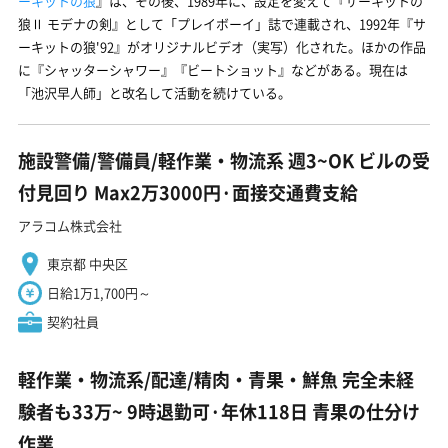
ーキットの狼
』は、その後、1989年に、設定を変えて『サーキットの
狼Ⅱ モデナの剣』として「プレイボーイ」誌で連載され、1992年『サ
ーキットの狼'92』がオリジナルビデオ（実写）化された。ほかの作品
に『シャッターシャワー』『ビートショット』などがある。現在は
「池沢早人師」と改名して活動を続けている。
施設警備/警備員/軽作業・物流系 週3~OK ビルの受
付見回り Max2万3000円·面接交通費支給
アラコム株式会社
東京都 中央区
日給1万1,700円～
契約社員
軽作業・物流系/配達/精肉・青果・鮮魚 完全未経
験者も33万~ 9時退勤可·年休118日 青果の仕分け
作業