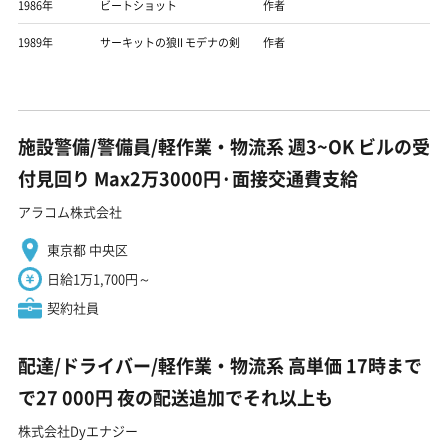
1986年
ビートショット
作者
1989年
サーキットの狼II モデナの剣
作者
施設警備/警備員/軽作業・物流系 週3~OK ビルの受
付見回り Max2万3000円·面接交通費支給
アラコム株式会社
東京都 中央区
日給1万1,700円～
契約社員
配達/ドライバー/軽作業・物流系 高単価 17時まで
で27 000円 夜の配送追加でそれ以上も
株式会社Dyエナジー