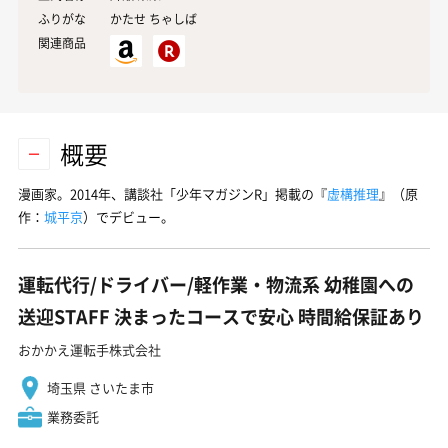
ふりがな
かたせ ちゃしば
関連商品
概要
漫画家。2014年、講談社「少年マガジンR」掲載の『
虚構推理
』（原
作：
城平京
）でデビュー。
運転代行/ドライバー/軽作業・物流系 幼稚園への
送迎STAFF 決まったコースで安心 時間給保証あり
おかかえ運転手株式会社
埼玉県 さいたま市
業務委託