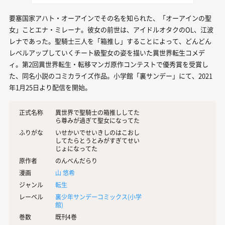
要塞国家アハト・オーアインでその名を知られた、「オーアインの聖
女」ことエナ・ミレーナ。彼女の前世は、アイドルオタクのOL、江波
レナであった。聖騎士三人を「箱推し」することによって、どんどん
レベルアップしていくチート級聖女の姿を描いた異世界転生コメデ
ィ。第2回異世界転生・転移マンガ原作コンテストで優秀賞を受賞し
た、同名小説のコミカライズ作品。小学館「裏サンデー」にて、2021
年1月25日より配信を開始。
正式名称
異世界で聖騎士の箱推ししてた
ら尊みが過ぎて聖女になってた
ふりがな
いせかいでせいきしのはこおし
してたらとうとみがすぎてせい
じょになってた
原作者
のんべんだらり
漫画
山 悠希
ジャンル
転生
レーベル
裏少年サンデーコミックス(
小学
館
)
巻数
既刊4巻