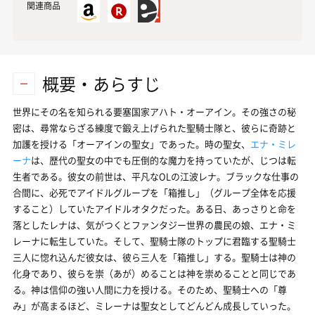
関連商品
概要・あらすじ
世界にその名を知られる要塞国家アハト・オーアイン。その強さの秘
密は、尋常ならざる練度で鍛え上げられた聖騎士隊と、彼らに奇跡と
加護を授ける「オーアインの聖女」であった。時の聖女、
エナ・ミレ
ーナ
は、歴代の聖女の中でも圧倒的な魔力を持っていたが、じつは転
生者である。彼女の前世は、平凡なOLの江波レナ。ブラックな仕事の
合間に、必死でアイドルグループを「箱推し」（グループ全体を応援
すること）していたアイドルオタクだった。ある日、あっさりと命を
落としたレナは、気がつくとファンタジー世界の農民の娘、エナ・ミ
レーナに転生していた。そして、聖騎士隊のトップに君臨する聖騎士
三人に惚れ込んだ彼女は、彼ら三人を「箱推し」する。聖騎士は神の
化身であり、彼らを崇（あが）めることは神を崇めることと同じであ
る。神は信仰の強い人間に力を授ける。そのため、聖騎士への「尊
み」が高まるほど、ミレーナは聖女としてどんどん成長していった。