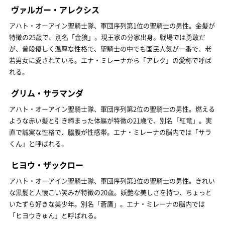
ヴァルガー・アレクシス
アハト・オーアイン聖騎士隊、軍団序列第1位の聖騎士の男性。金髪が
特徴の25歳で、別名「金狼」。現王家の分家出身。戦場では勇敢だ
が、普段優しく温厚な性格で、聖騎士の中でも国民人気が一番で、老
若男女に愛されている。エナ・ミレーナから「アレク」の愛称で呼ば
れる。
グリム・サラマンダ
アハト・オーアイン聖騎士隊、軍団序列第2位の聖騎士の男性。燃える
ような赤い髪と引き締まった体軀が特徴の21歳で、別名「紅竜」。実
直で誠実な性格で、脇腹が性感帯。エナ・ミレーナの脳内では「サラ
くん」と呼ばれる。
ヒヨウ・ザックロー
アハト・オーアイン聖騎士隊、軍団序列第3位の聖騎士の男性。きれい
な黒髪と人懐こい笑みが特徴の20歳。妖艶な美しさを持つ、ちょっと
いたずら好きな美少年。別名「蒼鷹」。エナ・ミレーナの脳内では
「ヒヨウきゅん」と呼ばれる。