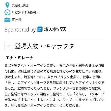
東京都 港区
月給24万6,360円～
正社員
Sponsored by
登場人物・キャラクター
エナ・ミレーナ
要塞国家アハト・オーアインの聖女。栗色の長髪と細身の身体が特徴
の18歳。聖騎士隊に奇跡の力と加護を授けるのが主な仕事。前世は、
栃木生まれ、埼玉育ちのOL。東京のブラック企業で、仕事の合間に
「推し」のアイドルグループを熱烈に応援していたアイドルオタクで
あった。32歳で亡くなったあと、ファンタジー世界の農家の娘に転
生。聖騎士隊のトップに君臨する聖騎士三人を「箱推し」（グループ
全体を応援すること）することにより、ジョブレベルをアップしてい
き、歴代最高の「オーアインの聖女」に上り詰める。